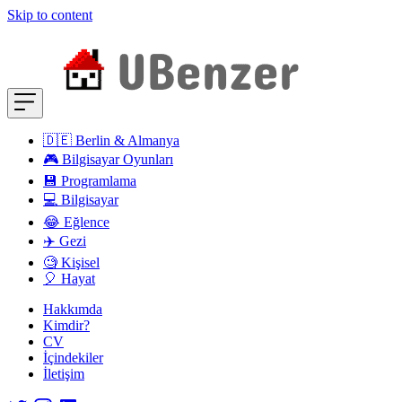
Skip to content
🇩🇪 Berlin & Almanya
🎮 Bilgisayar Oyunları
💾 Programlama
💻 Bilgisayar
😂 Eğlence
✈️ Gezi
🧐 Kişisel
🎈 Hayat
Hakkımda
Kimdir?
CV
İçindekiler
İletişim