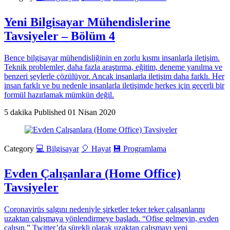
Yeni Bilgisayar Mühendislerine
Tavsiyeler – Bölüm 4
Bence bilgisayar mühendisliğinin en zorlu kısmı insanlarla iletişim.
Teknik problemler, daha fazla araştırma, eğitim, deneme yanılma ve
benzeri şeylerle çözülüyor. Ancak insanlarla iletişim daha farklı. Her
insan farklı ve bu nedenle insanlarla iletişimde herkes için geçerli bir
formül hazırlamak mümkün değil.
5 dakika
Published
01 Nisan 2020
Category
💻 Bilgisayar
🎈 Hayat
💾 Programlama
Evden Çalışanlara (Home Office)
Tavsiyeler
Coronavirüs salgını nedeniyle şirketler teker teker çalışanlarını
uzaktan çalışmaya yönlendirmeye başladı. “Ofise gelmeyin, evden
çalışın.” Twitter’da sürekli olarak uzaktan çalışmayı yeni