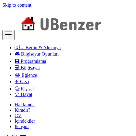
Skip to content
🇩🇪 Berlin & Almanya
🎮 Bilgisayar Oyunları
💾 Programlama
💻 Bilgisayar
😂 Eğlence
✈️ Gezi
🧐 Kişisel
🎈 Hayat
Hakkımda
Kimdir?
CV
İçindekiler
İletişim