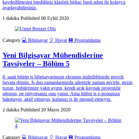
kaydedilmesini istediğiniz klasörü birkaç basit adım ile kolayca
ayarlayabilirsiniz.
1 dakika
Published
08 Eylül 2020
Category
💻 Bilgisayar
🎈 Hayat
💾 Programlama
Yeni Bilgisayar Mühendislerine
Tavsiyeler – Bölüm 5
8. saati bitirip iş bilgisayarınızın ekranını indirdiğinizde gerçek
hayata dönün. İş dışı zamanlarınızda ailenizle zaman geçirin, gezin
tozun, hobilerinize vakit ayırın, kendi açık kaynak projenizle
uğraşın, ne istiyorsanız onu yapın. Ama lütfen iş e-postanıza
bakmayın, aktif olmayın, kafanızı iş ile meşgul etmeyin.
2 dakika
Published
20 Mayıs 2020
Category
💻 Bilgisayar
🎈 Hayat
💾 Programlama