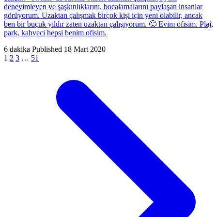
deneyimleyen ve şaşkınlıklarını, bocalamalarını paylaşan insanlar
görüyorum. Uzaktan çalışmak birçok kişi için yeni olabilir, ancak
ben bir buçuk yıldır zaten uzaktan çalışıyorum. 🙂 Evim ofisim. Plaj,
park, kahveci hepsi benim ofisim.
6 dakika
Published
18 Mart 2020
1
2
3
…
51