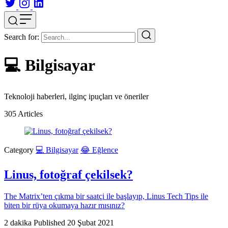
Search for:
💻 Bilgisayar
Teknoloji haberleri, ilginç ipuçları ve öneriler
305
Articles
Category
💻 Bilgisayar
😂 Eğlence
Linus, fotoğraf çekilsek?
The Matrix’ten çıkma bir saatçi ile başlayıp, Linus Tech Tips ile
biten bir rüya okumaya hazır mısınız?
2 dakika
Published
20 Şubat 2021