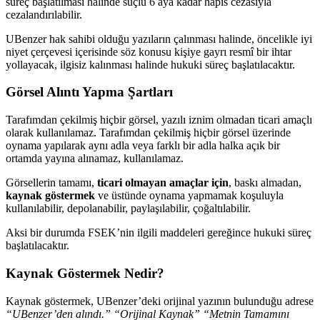
süreç başlatılması halinde suçlu 6 aya kadar hapis cezasıyla
cezalandırılabilir.
UBenzer hak sahibi olduğu yazıların çalınması halinde, öncelikle iyi
niyet çerçevesi içerisinde söz konusu kişiye gayrı resmî bir ihtar
yollayacak, ilgisiz kalınması halinde hukuki süreç başlatılacaktır.
Görsel Alıntı Yapma Şartları
Tarafımdan çekilmiş hiçbir görsel, yazılı iznim olmadan ticari amaçlı
olarak kullanılamaz. Tarafımdan çekilmiş hiçbir görsel üzerinde
oynama yapılarak aynı adla veya farklı bir adla halka açık bir
ortamda yayına alınamaz, kullanılamaz.
Görsellerin tamamı,
ticari olmayan amaçlar için
, baskı almadan,
kaynak göstermek
ve üstünde oynama yapmamak koşuluyla
kullanılabilir, depolanabilir, paylaşılabilir, çoğaltılabilir.
Aksi bir durumda FSEK’nin ilgili maddeleri gereğince hukuki süreç
başlatılacaktır.
Kaynak Göstermek Nedir?
Kaynak göstermek, UBenzer’deki orijinal yazının bulunduğu adrese
“UBenzer’den alındı.”
“Orijinal Kaynak”
“Metnin Tamamını