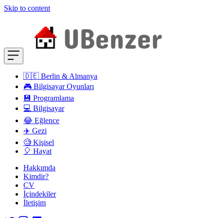
Skip to content
🇩🇪 Berlin & Almanya
🎮 Bilgisayar Oyunları
💾 Programlama
💻 Bilgisayar
😂 Eğlence
✈️ Gezi
🧐 Kişisel
🎈 Hayat
Hakkımda
Kimdir?
CV
İçindekiler
İletişim