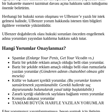
bir hakarette manevi tazminat davası açma hakkımı saklı tuttuğumu
önemle belirtirim.
Herhangi bir hukuki sorun oluşması ve UBenzer’e yazılı bir istek
gelmesi halinde, UBenzer yorum hakkında istenen tüm bilgileri
ilgililere vermekle yükümlüdür.
UBenzer doğabilecek olası hukuki sorunları önceden engellemek
adına yorumları yayından kaldırma hakkını saklı tutar.
Hangi Yorumlar Onaylanmaz?
Spamlar
(Enlarge Your Penis, Get Your Vicodin vs.)
Bariz bir şekilde reklam amaçlı olduğu belli olan yorumlar.
Bariz bir şekilde reklam amaçlı olduğu belli olan rumuzlarla
yazılan yorumlar
(Gönderen adının chatsohbet olması gibi
mesela)
Küfür ve hakaret içerikli yorumlar.
(Bu yorumlar kısmen
sansürlenerek yayımlanabilir. Gerekli hallerde suç
duyurusunda bulunularak yasal takip başlatılabilir.)
Zararlı içeriği olabilecek sayfalara bağlantı veren yorumlar
Konuyla alakasız yorumlar
TAMAMI BÜYÜK HARFLE YAZILAN YORUMLAR
Eğer yorumunuz yayımlanmamışsa, hesap sormak için iletişim