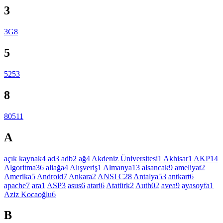
3
3G
8
5
525
3
8
8051
1
A
açık kaynak
4
ad
3
adb
2
ağ
4
Akdeniz Üniversitesi
1
Akhisar
1
AKP
14
Algoritma
36
aliağa
4
Alışveriş
1
Almanya
13
alsancak
9
ameliyat
2
Amerika
5
Android
7
Ankara
2
ANSI C
28
Antalya
53
antkart
6
apache
7
ara
1
ASP
3
asus
6
atari
6
Atatürk
2
Auth0
2
avea
9
ayasoyfa
1
Aziz Kocaoğlu
6
B