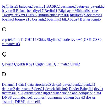
bağlı liste
5
balçova
2
bashrc
1
BASIC
2
basmane
2
batarya
3
bayraklı
2
bayram
5
Beko
1
belediye
17
Berlin
11
Bilgisayar Mühendislerine
Tavsiyeler Yazı Dizisi
6
Bilmuh'çular için
106
bisiklet
8
black mesa
1
boeing
3
bornova
15
bostanlı
2
bowling
3
btk
3
buca
4
Burger King
5
C
cep telefonu
11
CHP
14
Cities Skylines
2
code review
1
CSI
1
CSS
9
cumaovası
3
Ç
Çeviri
3
Çiçekli Köy
1
Çiğli
4
Çin
1
Çin malı
2
Çıralı
2
D
Dalaman
1
data
1
data structures
5
datça
1
dava
2
deniz
2
denizli
1
deprem
2
depresyon
6
ders
21
destek bilişim
2
Devlet Bahçeli
1
devlet
tiyatrosu
1
dil
4
direksiyon
2
dişçi
2
disk
2
divide and conquer
2
dizi
4
DNS
8
dolmabahçe
1
dolmuş
4
donanım
8
dönem ödevi
3
dosya
sistemi
1
DRM
1
duracell
1