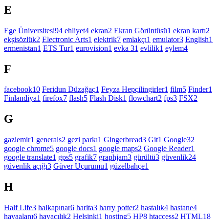
E
Ege Üniversitesi
94
ehliyet
4
ekran
2
Ekran Görüntüsü
1
ekran kartı
2
ekşisözlük
2
Electronic Arts
1
elektrik
7
emlakçı
1
emulator
3
English
1
ermenistan
1
ETS Tur
1
eurovision
1
evka 3
1
evlilik
1
eylem
4
F
facebook
10
Feridun Düzağaç
1
Feyza Hepçilingirler
1
film
5
Finder
1
Finlandiya
1
firefox
7
flash
5
Flash Disk
1
flowchart
2
fps
3
FSX
2
G
gaziemir
1
generals
2
gezi parkı
1
Gingerbread
3
Git
1
Google
32
google chrome
5
google docs
1
google maps
2
Google Reader
1
google translate
1
gps
5
grafik
7
graphjam
3
gürültü
3
güvenlik
24
güvenlik açığı
3
Güver Uçurumu
1
güzelbahçe
1
H
Half Life
3
halkapınar
6
harita
3
harry potter
2
hastalık
4
hastane
4
havaalanı
6
havacılık
2
Helsinki
1
hosting
5
HP
8
htaccess
2
HTML
18