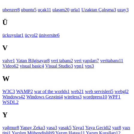
ubenzer
8
ubuntu
5
uçak
11
ulaşım
20
urla
1
Uzaktan Çalışma
3
uzay
3
Ü
üçkuyular
1
üçyol
2
üniversite
6
V
valve
1
Vatan Bilgisayar
8
veri tabanı
2
veri yapıları
7
veritabanı
11
Video
62
visual basic
4
Visual Studio
3
vpn
1
vps
3
W
W3C
3
WAMP
2
war of the worlds
1
web
21
web servisleri
5
webgl
2
Windows
42
Windows Gezgini
4
wireless
3
wordpress
10
WPF
1
WSDL
2
Y
yağmur
8
Yapay Zeka
3
yasa
3
yasak
5
Yaya
1
Yaya Geçidi
2
yaz
8
yazı
tipi
1
Yazılım Mühendisliği
9
Yazım Hatası
11
Yazım Kuralları
12