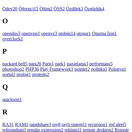
Ödev
20
Öğrenci
15
Ölüm
2
ÖSS
2
Özdilek
3
Özgürlük
4
O
opendns
3
openvpn
1
openvz
3
otobüs
14
otogar
1
Oturma İzni
1
overclock
1
P
packard bell
5
para
20
Paris
1
park
1
pazarlama
3
performans
5
photoshop
2
PHP
36
Play Framework
1
pointer
2
politika
1
Polonya
1
portal
2
prolog
1
protesto
2
Q
quicksort
1
R
RA3
1
RAM
1
rapidshare
3
ray
8
raylı sistem
11
recursion
1
red alert
5
referandum
3
regular expression
2
reklam
11
remote desktop
2
Remote