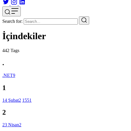
Search for:
İçindekiler
442
Tags
.
.NET
9
1
14 Şubat
2
155
1
2
23 Nisan
2