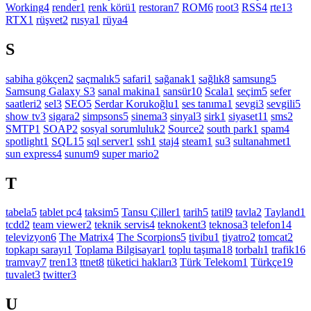
Working
4
render
1
renk körü
1
restoran
7
ROM
6
root
3
RSS
4
rte
13
RTX
1
rüşvet
2
rusya
1
rüya
4
S
sabiha gökçen
2
saçmalık
5
safari
1
sağanak
1
sağlık
8
samsung
5
Samsung Galaxy S
3
sanal makina
1
sansür
10
Scala
1
seçim
5
sefer
saatleri
2
sel
3
SEO
5
Serdar Korukoğlu
1
ses tanıma
1
sevgi
3
sevgili
5
show tv
3
sigara
2
simpsons
5
sinema
3
sinyal
3
sirk
1
siyaset
11
sms
2
SMTP
1
SOAP
2
sosyal sorumluluk
2
Source
2
south park
1
spam
4
spotlight
1
SQL
15
sql server
1
ssh
1
staj
4
steam
1
su
3
sultanahmet
1
sun express
4
sunum
9
super mario
2
T
tabela
5
tablet pc
4
taksim
5
Tansu Çiller
1
tarih
5
tatil
9
tavla
2
Tayland
1
tcdd
2
team viewer
2
teknik servis
4
teknokent
3
teknosa
3
telefon
14
televizyon
6
The Matrix
4
The Scorpions
5
tivibu
1
tiyatro
2
tomcat
2
topkapı sarayı
1
Toplama Bilgisayar
1
toplu taşıma
18
torbalı
1
trafik
16
tramvay
7
tren
13
ttnet
8
tüketici hakları
3
Türk Telekom
1
Türkçe
19
tuvalet
3
twitter
3
U