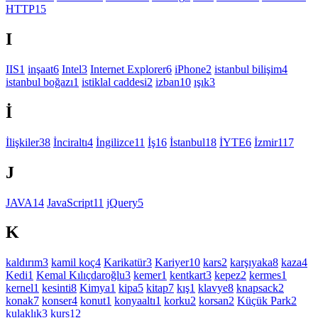
HTTP
15
I
IIS
1
inşaat
6
Intel
3
Internet Explorer
6
iPhone
2
istanbul bilişim
4
istanbul boğazı
1
istiklal caddesi
2
izban
10
ışık
3
İ
İlişkiler
38
İnciraltı
4
İngilizce
11
İş
16
İstanbul
18
İYTE
6
İzmir
117
J
JAVA
14
JavaScript
11
jQuery
5
K
kaldırım
3
kamil koç
4
Karikatür
3
Kariyer
10
kars
2
karşıyaka
8
kaza
4
Kedi
1
Kemal Kılıçdaroğlu
3
kemer
1
kentkart
3
kepez
2
kermes
1
kernel
1
kesinti
8
Kimya
1
kipa
5
kitap
7
kış
1
klavye
8
knapsack
2
konak
7
konser
4
konut
1
konyaaltı
1
korku
2
korsan
2
Küçük Park
2
kulaklık
3
kurs
12