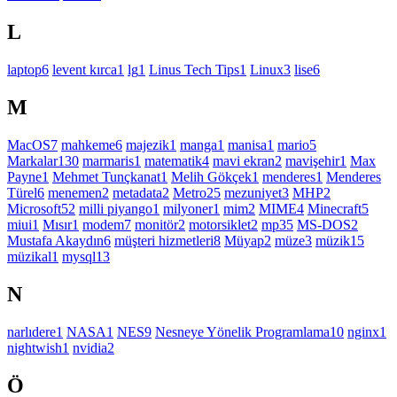
L
laptop
6
levent kırca
1
lg
1
Linus Tech Tips
1
Linux
3
lise
6
M
MacOS
7
mahkeme
6
majezik
1
manga
1
manisa
1
mario
5
Markalar
130
marmaris
1
matematik
4
mavi ekran
2
mavişehir
1
Max
Payne
1
Mehmet Tunçkanat
1
Melih Gökçek
1
menderes
1
Menderes
Türel
6
menemen
2
metadata
2
Metro
25
mezuniyet
3
MHP
2
Microsoft
52
milli piyango
1
milyoner
1
mim
2
MIME
4
Minecraft
5
miui
1
Mısır
1
modem
7
monitör
2
motorsiklet
2
mp3
5
MS-DOS
2
Mustafa Akaydın
6
müşteri hizmetleri
8
Müyap
2
müze
3
müzik
15
müzikal
1
mysql
13
N
narlıdere
1
NASA
1
NES
9
Nesneye Yönelik Programlama
10
nginx
1
nightwish
1
nvidia
2
Ö