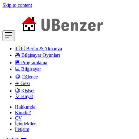
Skip to content
🇩🇪 Berlin & Almanya
🎮 Bilgisayar Oyunları
💾 Programlama
💻 Bilgisayar
😂 Eğlence
✈️ Gezi
🧐 Kişisel
🎈 Hayat
Hakkımda
Kimdir?
CV
İçindekiler
İletişim