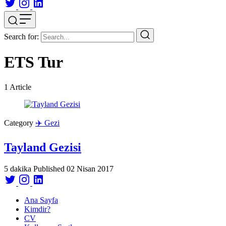
Search for:
ETS Tur
1
Article
Category
✈️ Gezi
Tayland Gezisi
5 dakika
Published
02 Nisan 2017
Ana Sayfa
Kimdir?
CV