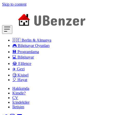
Skip to content
🇩🇪 Berlin & Almanya
🎮 Bilgisayar Oyunları
💾 Programlama
💻 Bilgisayar
😂 Eğlence
✈️ Gezi
🧐 Kişisel
🎈 Hayat
Hakkımda
Kimdir?
CV
İçindekiler
İletişim