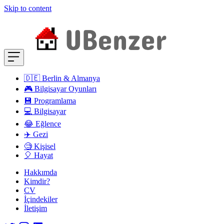
Skip to content
🇩🇪 Berlin & Almanya
🎮 Bilgisayar Oyunları
💾 Programlama
💻 Bilgisayar
😂 Eğlence
✈️ Gezi
🧐 Kişisel
🎈 Hayat
Hakkımda
Kimdir?
CV
İçindekiler
İletişim