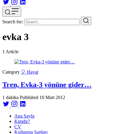
Search for:
evka 3
1
Article
Category
🎈 Hayat
Tren, Evka-3 yönüne gider…
1 dakika
Published
10 Mart 2012
Ana Sayfa
Kimdir?
CV
Kullanma Şartları