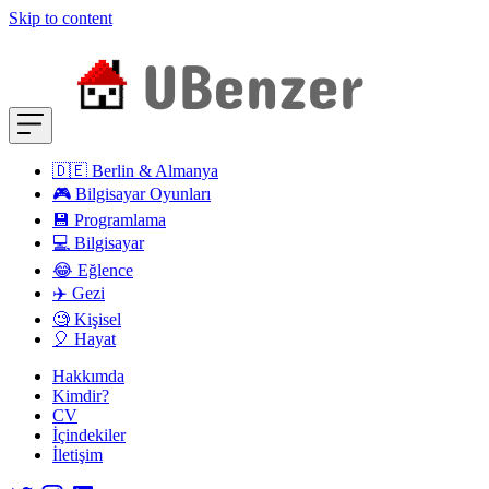
Skip to content
🇩🇪 Berlin & Almanya
🎮 Bilgisayar Oyunları
💾 Programlama
💻 Bilgisayar
😂 Eğlence
✈️ Gezi
🧐 Kişisel
🎈 Hayat
Hakkımda
Kimdir?
CV
İçindekiler
İletişim