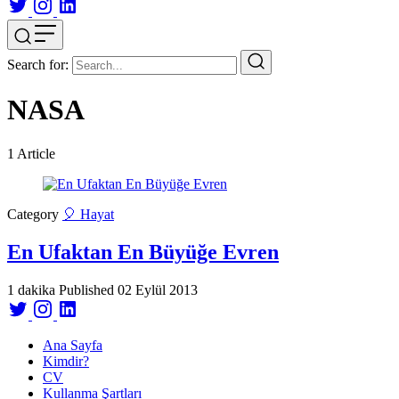
Search for:
NASA
1
Article
Category
🎈 Hayat
En Ufaktan En Büyüğe Evren
1 dakika
Published
02 Eylül 2013
Ana Sayfa
Kimdir?
CV
Kullanma Şartları