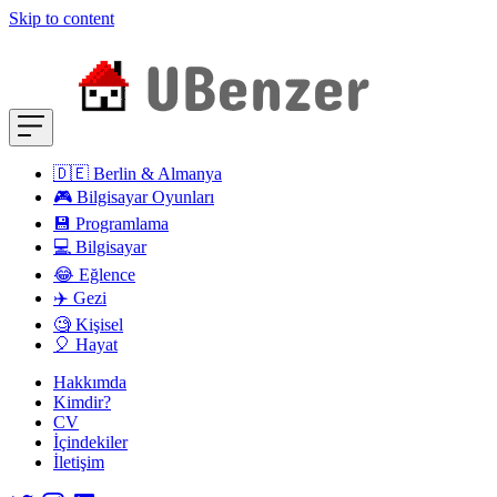
Skip to content
🇩🇪 Berlin & Almanya
🎮 Bilgisayar Oyunları
💾 Programlama
💻 Bilgisayar
😂 Eğlence
✈️ Gezi
🧐 Kişisel
🎈 Hayat
Hakkımda
Kimdir?
CV
İçindekiler
İletişim