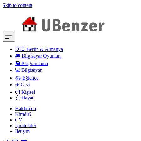
Skip to content
🇩🇪 Berlin & Almanya
🎮 Bilgisayar Oyunları
💾 Programlama
💻 Bilgisayar
😂 Eğlence
✈️ Gezi
🧐 Kişisel
🎈 Hayat
Hakkımda
Kimdir?
CV
İçindekiler
İletişim