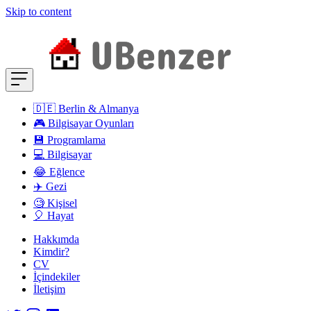
Skip to content
🇩🇪 Berlin & Almanya
🎮 Bilgisayar Oyunları
💾 Programlama
💻 Bilgisayar
😂 Eğlence
✈️ Gezi
🧐 Kişisel
🎈 Hayat
Hakkımda
Kimdir?
CV
İçindekiler
İletişim