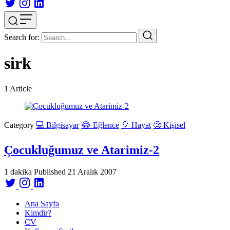
Search for:
sirk
1
Article
Category
💻 Bilgisayar
😂 Eğlence
🎈 Hayat
🧐 Kişisel
Çocukluğumuz ve Atarimiz-2
1 dakika
Published
21 Aralık 2007
Ana Sayfa
Kimdir?
CV