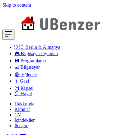
Skip to content
🇩🇪 Berlin & Almanya
🎮 Bilgisayar Oyunları
💾 Programlama
💻 Bilgisayar
😂 Eğlence
✈️ Gezi
🧐 Kişisel
🎈 Hayat
Hakkımda
Kimdir?
CV
İçindekiler
İletişim