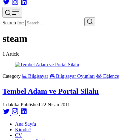
Search for:
steam
1
Article
Category
💻 Bilgisayar
🎮 Bilgisayar Oyunları
😂 Eğlence
Tembel Adam ve Portal Silahı
1 dakika
Published
22 Nisan 2011
Ana Sayfa
Kimdir?
CV