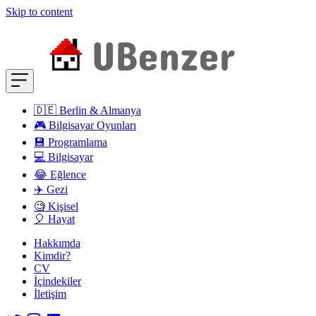
Skip to content
🇩🇪 Berlin & Almanya
🎮 Bilgisayar Oyunları
💾 Programlama
💻 Bilgisayar
😂 Eğlence
✈️ Gezi
🧐 Kişisel
🎈 Hayat
Hakkımda
Kimdir?
CV
İçindekiler
İletişim