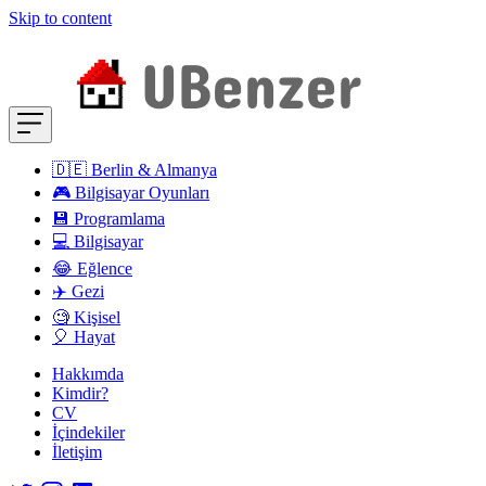
Skip to content
🇩🇪 Berlin & Almanya
🎮 Bilgisayar Oyunları
💾 Programlama
💻 Bilgisayar
😂 Eğlence
✈️ Gezi
🧐 Kişisel
🎈 Hayat
Hakkımda
Kimdir?
CV
İçindekiler
İletişim