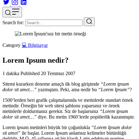
Search for:
Category
💻 Bilgisayar
Lorem Ipsum nedir?
1 dakika
Published
20 Temmuz 2007
Sitemi kurarken deneme amaçlı ilk blog girişimde
“Lorem ipsum
dolor sit amet…”
yazmıştım. Peki, ama nedir bu
“Lorem Ipsum”
?
1500’lerden beri grafik çalışmalarında ve metinlerde standart örnek
metindir. Örneğin bir web sitesi şablonu yaparsınız ve örnek
metinlerle doldurmanız gerekir. Siz de başlarsınız
“Lorem ipsum
dolor sit amet…”
diye. Bu metin 1960’lerde popülerlik kazanmıştır.
Lorem ipsum metinleri büyük bir çoğunlukla
“Lorem Ipsum dolor
sit amet”
ile başlar. Lorem Ipsum anlamsız kelimeler bütünlüğü
değildir. M.Ö. 45 yıllarına ait bir klasik Latin edebiyatı eserine