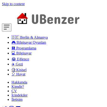
Skip to content
🇩🇪 Berlin & Almanya
🎮 Bilgisayar Oyunları
💾 Programlama
💻 Bilgisayar
😂 Eğlence
✈️ Gezi
🧐 Kişisel
🎈 Hayat
Hakkımda
Kimdir?
CV
İçindekiler
İletişim