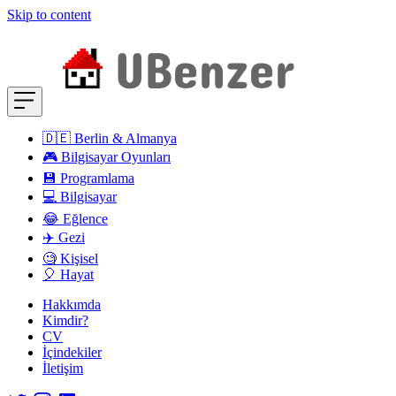
Skip to content
🇩🇪 Berlin & Almanya
🎮 Bilgisayar Oyunları
💾 Programlama
💻 Bilgisayar
😂 Eğlence
✈️ Gezi
🧐 Kişisel
🎈 Hayat
Hakkımda
Kimdir?
CV
İçindekiler
İletişim