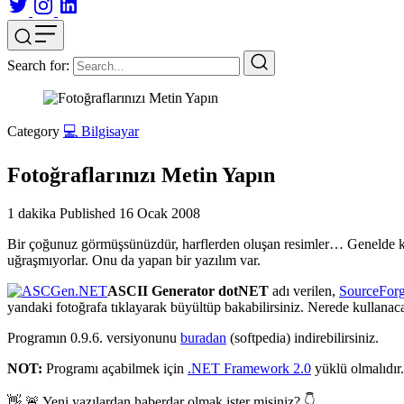
Search for:
Category
💻 Bilgisayar
Fotoğraflarınızı Metin Yapın
1 dakika
Published
16 Ocak 2008
Bir çoğunuz görmüşsünüzdür, harflerden oluşan resimler… Genelde kors
uğraşmıyorlar. Onu da yapan bir yazılım var.
ASCII Generator dotNET
adı verilen,
SourceFor
yandaki fotoğrafa tıklayarak büyültüp bakabilirsiniz. Nerede kullanac
Programın 0.9.6. versiyonunu
buradan
(softpedia) indirebilirsiniz.
NOT:
Programı açabilmek için
.NET Framework 2.0
yüklü olmalıdır.
👋 🚨 Yeni yazılardan haberdar olmak ister misiniz? 👇