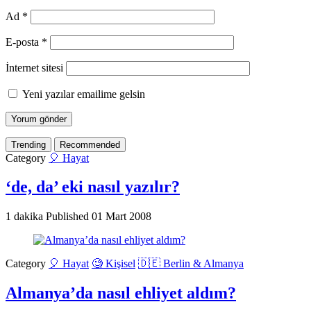
Ad
*
E-posta
*
İnternet sitesi
Yeni yazılar emailime gelsin
Trending
Recommended
Category
🎈 Hayat
‘de, da’ eki nasıl yazılır?
1 dakika
Published
01 Mart 2008
Category
🎈 Hayat
🧐 Kişisel
🇩🇪 Berlin & Almanya
Almanya’da nasıl ehliyet aldım?