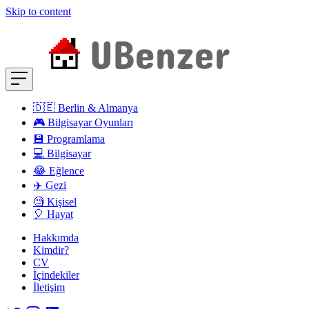
Skip to content
🇩🇪 Berlin & Almanya
🎮 Bilgisayar Oyunları
💾 Programlama
💻 Bilgisayar
😂 Eğlence
✈️ Gezi
🧐 Kişisel
🎈 Hayat
Hakkımda
Kimdir?
CV
İçindekiler
İletişim