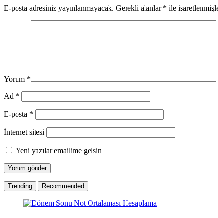
E-posta adresiniz yayınlanmayacak.
Gerekli alanlar
*
ile işaretlenmişl
Yorum
*
Ad
*
E-posta
*
İnternet sitesi
Yeni yazılar emailime gelsin
Trending
Recommended