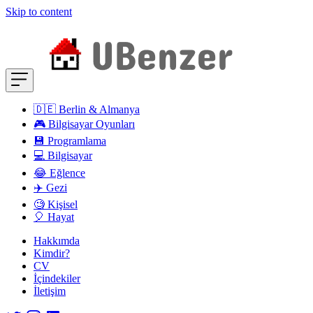
Skip to content
🇩🇪 Berlin & Almanya
🎮 Bilgisayar Oyunları
💾 Programlama
💻 Bilgisayar
😂 Eğlence
✈️ Gezi
🧐 Kişisel
🎈 Hayat
Hakkımda
Kimdir?
CV
İçindekiler
İletişim