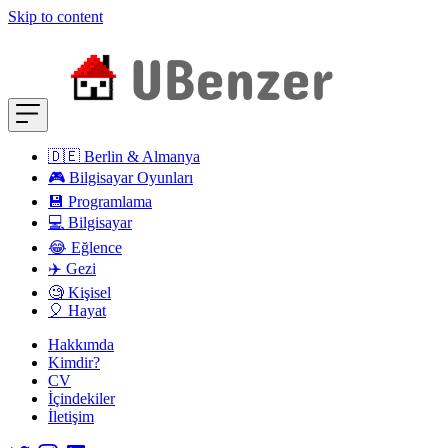
Skip to content
🇩🇪 Berlin & Almanya
🎮 Bilgisayar Oyunları
💾 Programlama
💻 Bilgisayar
😂 Eğlence
✈️ Gezi
🧐 Kişisel
🎈 Hayat
Hakkımda
Kimdir?
CV
İçindekiler
İletişim