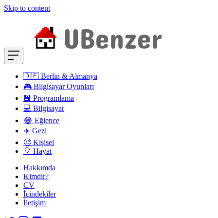
Skip to content
🇩🇪 Berlin & Almanya
🎮 Bilgisayar Oyunları
💾 Programlama
💻 Bilgisayar
😂 Eğlence
✈️ Gezi
🧐 Kişisel
🎈 Hayat
Hakkımda
Kimdir?
CV
İçindekiler
İletişim