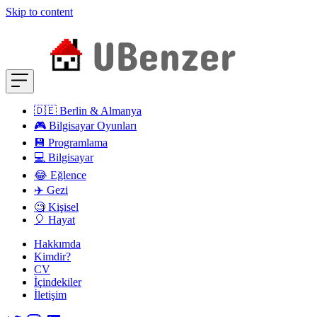
Skip to content
🇩🇪 Berlin & Almanya
🎮 Bilgisayar Oyunları
💾 Programlama
💻 Bilgisayar
😂 Eğlence
✈️ Gezi
🧐 Kişisel
🎈 Hayat
Hakkımda
Kimdir?
CV
İçindekiler
İletişim