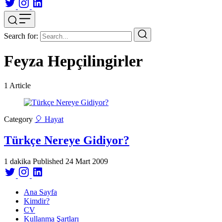
Search for:
Feyza Hepçilingirler
1
Article
Category
🎈 Hayat
Türkçe Nereye Gidiyor?
1 dakika
Published
24 Mart 2009
Ana Sayfa
Kimdir?
CV
Kullanma Şartları