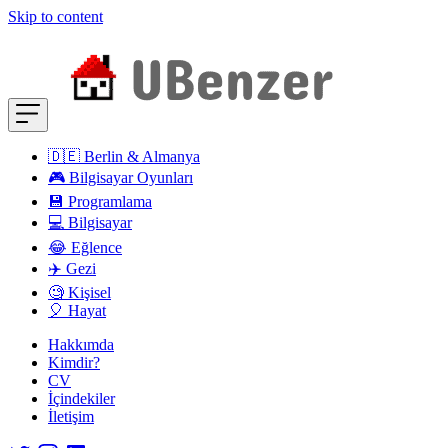
Skip to content
🇩🇪 Berlin & Almanya
🎮 Bilgisayar Oyunları
💾 Programlama
💻 Bilgisayar
😂 Eğlence
✈️ Gezi
🧐 Kişisel
🎈 Hayat
Hakkımda
Kimdir?
CV
İçindekiler
İletişim