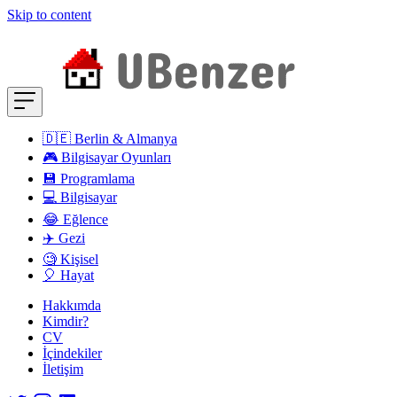
Skip to content
🇩🇪 Berlin & Almanya
🎮 Bilgisayar Oyunları
💾 Programlama
💻 Bilgisayar
😂 Eğlence
✈️ Gezi
🧐 Kişisel
🎈 Hayat
Hakkımda
Kimdir?
CV
İçindekiler
İletişim