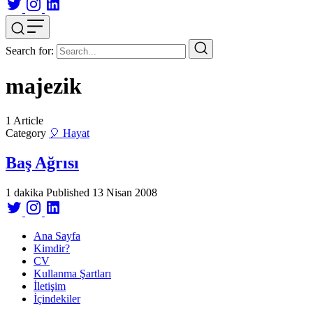
Search for:
majezik
1
Article
Category
🎈 Hayat
Baş Ağrısı
1 dakika
Published
13 Nisan 2008
Ana Sayfa
Kimdir?
CV
Kullanma Şartları
İletişim
İçindekiler