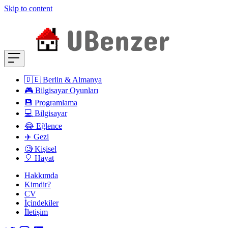
Skip to content
🇩🇪 Berlin & Almanya
🎮 Bilgisayar Oyunları
💾 Programlama
💻 Bilgisayar
😂 Eğlence
✈️ Gezi
🧐 Kişisel
🎈 Hayat
Hakkımda
Kimdir?
CV
İçindekiler
İletişim