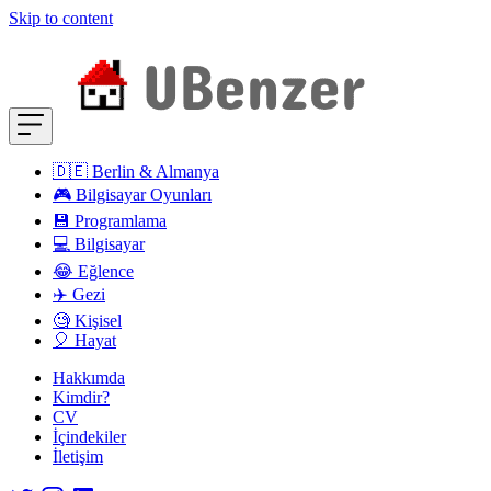
Skip to content
🇩🇪 Berlin & Almanya
🎮 Bilgisayar Oyunları
💾 Programlama
💻 Bilgisayar
😂 Eğlence
✈️ Gezi
🧐 Kişisel
🎈 Hayat
Hakkımda
Kimdir?
CV
İçindekiler
İletişim