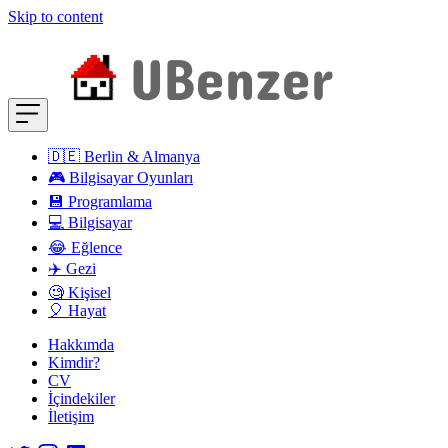
Skip to content
🇩🇪 Berlin & Almanya
🎮 Bilgisayar Oyunları
💾 Programlama
💻 Bilgisayar
😂 Eğlence
✈️ Gezi
🧐 Kişisel
🎈 Hayat
Hakkımda
Kimdir?
CV
İçindekiler
İletişim