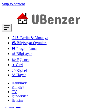
Skip to content
🇩🇪 Berlin & Almanya
🎮 Bilgisayar Oyunları
💾 Programlama
💻 Bilgisayar
😂 Eğlence
✈️ Gezi
🧐 Kişisel
🎈 Hayat
Hakkımda
Kimdir?
CV
İçindekiler
İletişim