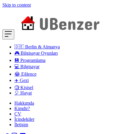
Skip to content
🇩🇪 Berlin & Almanya
🎮 Bilgisayar Oyunları
💾 Programlama
💻 Bilgisayar
😂 Eğlence
✈️ Gezi
🧐 Kişisel
🎈 Hayat
Hakkımda
Kimdir?
CV
İçindekiler
İletişim