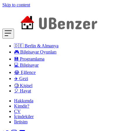
Skip to content
🇩🇪 Berlin & Almanya
🎮 Bilgisayar Oyunları
💾 Programlama
💻 Bilgisayar
😂 Eğlence
✈️ Gezi
🧐 Kişisel
🎈 Hayat
Hakkımda
Kimdir?
CV
İçindekiler
İletişim