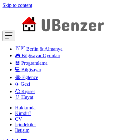
Skip to content
🇩🇪 Berlin & Almanya
🎮 Bilgisayar Oyunları
💾 Programlama
💻 Bilgisayar
😂 Eğlence
✈️ Gezi
🧐 Kişisel
🎈 Hayat
Hakkımda
Kimdir?
CV
İçindekiler
İletişim