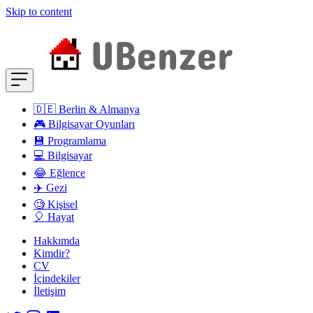
Skip to content
🇩🇪 Berlin & Almanya
🎮 Bilgisayar Oyunları
💾 Programlama
💻 Bilgisayar
😂 Eğlence
✈️ Gezi
🧐 Kişisel
🎈 Hayat
Hakkımda
Kimdir?
CV
İçindekiler
İletişim