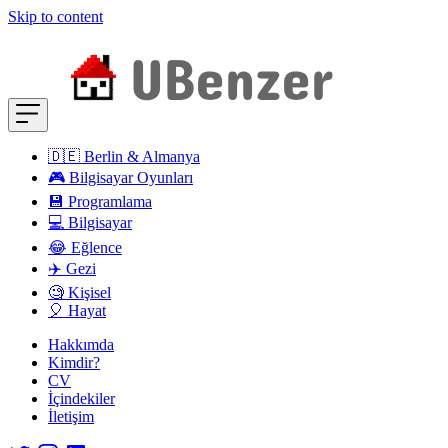
Skip to content
🇩🇪 Berlin & Almanya
🎮 Bilgisayar Oyunları
💾 Programlama
💻 Bilgisayar
😂 Eğlence
✈️ Gezi
🧐 Kişisel
🎈 Hayat
Hakkımda
Kimdir?
CV
İçindekiler
İletişim