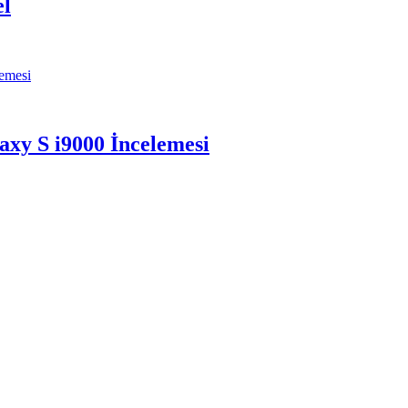
el
xy S i9000 İncelemesi