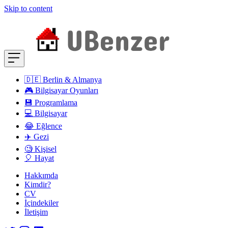
Skip to content
🇩🇪 Berlin & Almanya
🎮 Bilgisayar Oyunları
💾 Programlama
💻 Bilgisayar
😂 Eğlence
✈️ Gezi
🧐 Kişisel
🎈 Hayat
Hakkımda
Kimdir?
CV
İçindekiler
İletişim