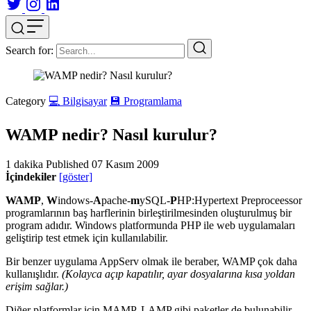
Search for:
Category
💻 Bilgisayar
💾 Programlama
WAMP nedir? Nasıl kurulur?
1 dakika
Published
07 Kasım 2009
İçindekiler
[göster]
WAMP
,
W
indows-
A
pache-
m
ySQL-
P
HP:Hypertext Preproceessor
programlarının baş harflerinin birleştirilmesinden oluşturulmuş bir
program adıdır. Windows platformunda PHP ile web uygulamaları
geliştirip test etmek için kullanılabilir.
Bir benzer uygulama AppServ olmak ile beraber, WAMP çok daha
kullanışlıdır.
(Kolayca açıp kapatılır, ayar dosyalarına kısa yoldan
erişim sağlar.)
Diğer platformlar için MAMP, LAMP gibi paketler de bulunabilir.