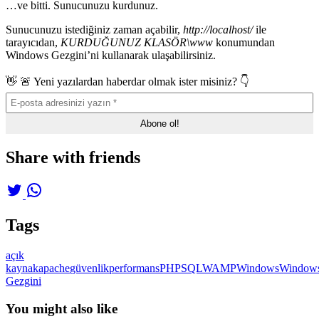
…ve bitti. Sunucunuzu kurdunuz.
Sunucunuzu istediğiniz zaman açabilir,
http://localhost/
ile
tarayıcıdan,
KURDUĞUNUZ KLASÖR\www
konumundan
Windows Gezgini’ni kullanarak ulaşabilirsiniz.
👋 🚨 Yeni yazılardan haberdar olmak ister misiniz? 👇
Share with friends
Tags
açık
kaynak
apache
güvenlik
performans
PHP
SQL
WAMP
Windows
Window
Gezgini
You might also like