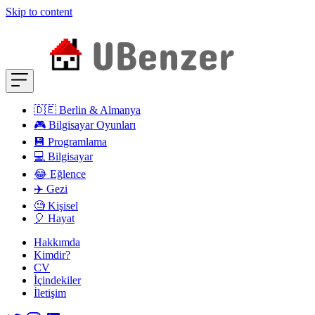
Skip to content
🇩🇪 Berlin & Almanya
🎮 Bilgisayar Oyunları
💾 Programlama
💻 Bilgisayar
😂 Eğlence
✈️ Gezi
🧐 Kişisel
🎈 Hayat
Hakkımda
Kimdir?
CV
İçindekiler
İletişim