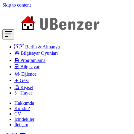
Skip to content
🇩🇪 Berlin & Almanya
🎮 Bilgisayar Oyunları
💾 Programlama
💻 Bilgisayar
😂 Eğlence
✈️ Gezi
🧐 Kişisel
🎈 Hayat
Hakkımda
Kimdir?
CV
İçindekiler
İletişim