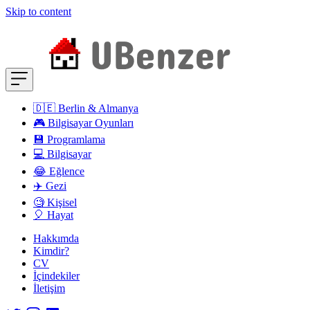
Skip to content
🇩🇪 Berlin & Almanya
🎮 Bilgisayar Oyunları
💾 Programlama
💻 Bilgisayar
😂 Eğlence
✈️ Gezi
🧐 Kişisel
🎈 Hayat
Hakkımda
Kimdir?
CV
İçindekiler
İletişim