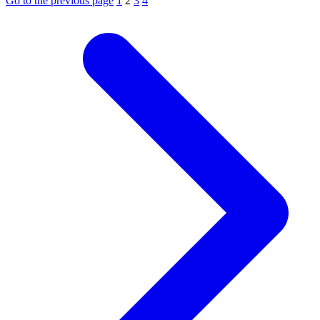
Go to the previous page
1
2
3
4