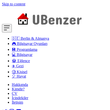
Skip to content
🇩🇪 Berlin & Almanya
🎮 Bilgisayar Oyunları
💾 Programlama
💻 Bilgisayar
😂 Eğlence
✈️ Gezi
🧐 Kişisel
🎈 Hayat
Hakkımda
Kimdir?
CV
İçindekiler
İletişim