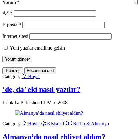
Yorum
*
Ad
*
E-posta
*
İnternet sitesi
Yeni yazılar emailime gelsin
Trending
Recommended
Category
🎈 Hayat
‘de, da’ eki nasıl yazılır?
1 dakika
Published
01 Mart 2008
Category
🎈 Hayat
🧐 Kişisel
🇩🇪 Berlin & Almanya
Almanya’da nasıl ehliyet aldım?