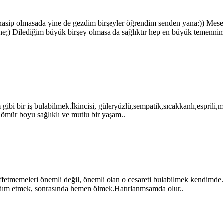
ip olmasada yine de gezdim birşeyler öğrendim senden yana:)) Mesela 
ehe;) Dilediğim büyük birşey olmasa da sağlıktır hep en büyük temenni
 gibi bir iş bulabilmek.İkincisi, güleryüzlü,sempatik,sıcakkanlı,esprili
 ömür boyu sağlıklı ve mutlu bir yaşam..
 affetmemeleri önemli değil, önemli olan o cesareti bulabilmek kendimde
rdım etmek, sonrasında hemen ölmek.Hatırlanmsamda olur..