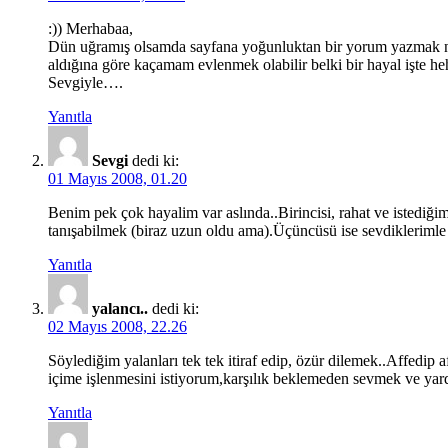
:)) Merhabaa,
Dün uğramış olsamda sayfana yoğunluktan bir yorum yazmak nas
aldığına göre kaçamam evlenmek olabilir belki bir hayal işte h
Sevgiyle….
Yanıtla
Sevgi
dedi ki:
01 Mayıs 2008, 01.20
Benim pek çok hayalim var aslında..Birincisi, rahat ve istediğim
tanışabilmek (biraz uzun oldu ama).Üçüncüsü ise sevdiklerimle
Yanıtla
yalancı..
dedi ki:
02 Mayıs 2008, 22.26
Söylediğim yalanları tek tek itiraf edip, özür dilemek..Affedip
içime işlenmesini istiyorum,karşılık beklemeden sevmek ve ya
Yanıtla