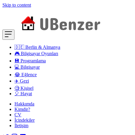
Skip to content
🇩🇪 Berlin & Almanya
🎮 Bilgisayar Oyunları
💾 Programlama
💻 Bilgisayar
😂 Eğlence
✈️ Gezi
🧐 Kişisel
🎈 Hayat
Hakkımda
Kimdir?
CV
İçindekiler
İletişim