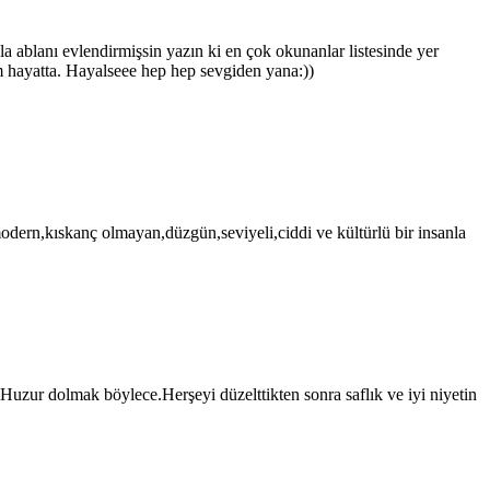
ablanı evlendirmişsin yazın ki en çok okunanlar listesinde yer
m hayatta. Hayalseee hep hep sevgiden yana:))
,modern,kıskanç olmayan,düzgün,seviyeli,ciddi ve kültürlü bir insanla
.Huzur dolmak böylece.Herşeyi düzelttikten sonra saflık ve iyi niyetin