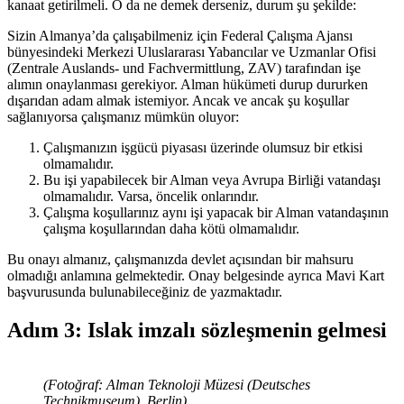
kanaat getirilmeli. O da ne demek derseniz, durum şu şekilde:
Sizin Almanya’da çalışabilmeniz için Federal Çalışma Ajansı
bünyesindeki Merkezi Uluslararası Yabancılar ve Uzmanlar Ofisi
(Zentrale Auslands- und Fachvermittlung, ZAV) tarafından işe
alımın onaylanması gerekiyor. Alman hükümeti durup dururken
dışarıdan adam almak istemiyor. Ancak ve ancak şu koşullar
sağlanıyorsa çalışmanız mümkün oluyor:
Çalışmanızın işgücü piyasası üzerinde olumsuz bir etkisi
olmamalıdır.
Bu işi yapabilecek bir Alman veya Avrupa Birliği vatandaşı
olmamalıdır. Varsa, öncelik onlarındır.
Çalışma koşullarınız aynı işi yapacak bir Alman vatandaşının
çalışma koşullarından daha kötü olmamalıdır.
Bu onayı almanız, çalışmanızda devlet açısından bir mahsuru
olmadığı anlamına gelmektedir. Onay belgesinde ayrıca Mavi Kart
başvurusunda bulunabileceğiniz de yazmaktadır.
Adım 3: Islak imzalı sözleşmenin gelmesi
(Fotoğraf: Alman Teknoloji Müzesi (Deutsches
Technikmuseum), Berlin)