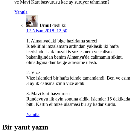
ve Mavi Kart basvurusu kac ay suruyor tahminen?
Yanıtla
Umut
dedi ki:
17 Nisan 2018, 12.50
1. Almanyadaki blge hazirlama sureci
Is teklifini imzalamam ardindan yaklasik iki hafta
icerisinde islak imzali is sozlesmem ve calisma
bakanligindan benim Almanya'da calimamin sikinti
olmadigina dair belge adresime ulasti.
2. Vize
Vize islemleri bir hafta icinde tamamlandi. Ben ve esim
3 aylik calisma izinli vize aldik.
3. Mavi kart basvurusu
Randevuyu ilk ayin sonuna aldik. Islemler 15 dakikada
bitti. Kartin elimize ulasmasi bir ay kadar surdu.
Yanıtla
Bir yanıt yazın