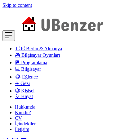
Skip to content
🇩🇪 Berlin & Almanya
🎮 Bilgisayar Oyunları
💾 Programlama
💻 Bilgisayar
😂 Eğlence
✈️ Gezi
🧐 Kişisel
🎈 Hayat
Hakkımda
Kimdir?
CV
İçindekiler
İletişim