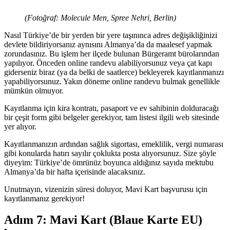
(Fotoğraf: Molecule Men, Spree Nehri, Berlin)
Nasıl Türkiye’de bir yerden bir yere taşınınca adres değişikliğinizi
devlete bildiriyorsanız aynısını Almanya’da da maalesef yapmak
zorundasınız. Bu işlem her ilçede bulunan Bürgeramt bürolarından
yapılıyor. Önceden online randevu alabiliyorsunuz veya çat kapı
giderseniz biraz (ya da belki de saatlerce) bekleyerek kayıtlanmanızı
yapabiliyorsunuz. Yakın döneme online randevu bulmak genellikle
mümkün olmuyor.
Kayıtlanma için kira kontratı, pasaport ve ev sahibinin dolduracağı
bir çeşit form gibi belgeler gerekiyor, tam listesi ilgili web sitesinde
yer alıyor.
Kayıtlanmanızın ardından sağlık sigortası, emeklilik, vergi numarası
gibi konularda hatırı sayılır çoklukta posta alıyorsunuz. Size şöyle
diyeyim: Türkiye’de ömrünüz boyunca aldığınız sayıda mektubu
Almanya’da bir hafta içerisinde alacaksınız.
Unutmayın, vizenizin süresi doluyor, Mavi Kart başvurusu için
kayıtlanmanız gerekiyor!
Adım 7: Mavi Kart (Blaue Karte EU)