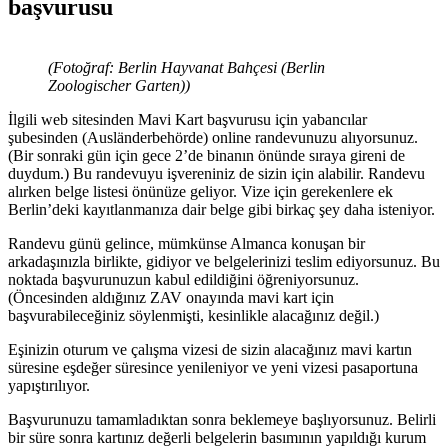
başvurusu
(Fotoğraf: Berlin Hayvanat Bahçesi (Berlin
Zoologischer Garten))
İlgili web sitesinden Mavi Kart başvurusu için yabancılar
şubesinden (Ausländerbehörde) online randevunuzu alıyorsunuz.
(Bir sonraki gün için gece 2’de binanın önünde sıraya gireni de
duydum.) Bu randevuyu işvereniniz de sizin için alabilir. Randevu
alırken belge listesi önünüze geliyor. Vize için gerekenlere ek
Berlin’deki kayıtlanmanıza dair belge gibi birkaç şey daha isteniyor.
Randevu günü gelince, mümkünse Almanca konuşan bir
arkadaşınızla birlikte, gidiyor ve belgelerinizi teslim ediyorsunuz. Bu
noktada başvurunuzun kabul edildiğini öğreniyorsunuz.
(Öncesinden aldığınız ZAV onayında mavi kart için
başvurabileceğiniz söylenmişti, kesinlikle alacağınız değil.)
Eşinizin oturum ve çalışma vizesi de sizin alacağınız mavi kartın
süresine eşdeğer süresince yenileniyor ve yeni vizesi pasaportuna
yapıştırılıyor.
Başvurunuzu tamamladıktan sonra beklemeye başlıyorsunuz. Belirli
bir süre sonra kartınız değerli belgelerin basımının yapıldığı kurum