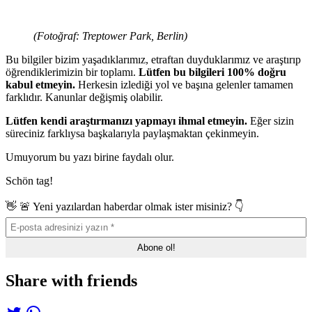
(Fotoğraf: Treptower Park, Berlin)
Bu bilgiler bizim yaşadıklarımız, etraftan duyduklarımız ve araştırıp
öğrendiklerimizin bir toplamı.
Lütfen bu bilgileri 100% doğru
kabul etmeyin.
Herkesin izlediği yol ve başına gelenler tamamen
farklıdır. Kanunlar değişmiş olabilir.
Lütfen kendi araştırmanızı yapmayı ihmal etmeyin.
Eğer sizin
süreciniz farklıysa başkalarıyla paylaşmaktan çekinmeyin.
Umuyorum bu yazı birine faydalı olur.
Schön tag!
👋 🚨 Yeni yazılardan haberdar olmak ister misiniz? 👇
Share with friends