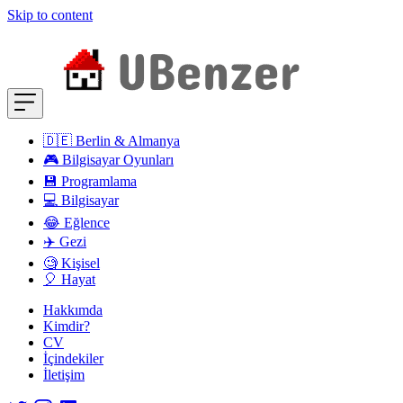
Skip to content
🇩🇪 Berlin & Almanya
🎮 Bilgisayar Oyunları
💾 Programlama
💻 Bilgisayar
😂 Eğlence
✈️ Gezi
🧐 Kişisel
🎈 Hayat
Hakkımda
Kimdir?
CV
İçindekiler
İletişim