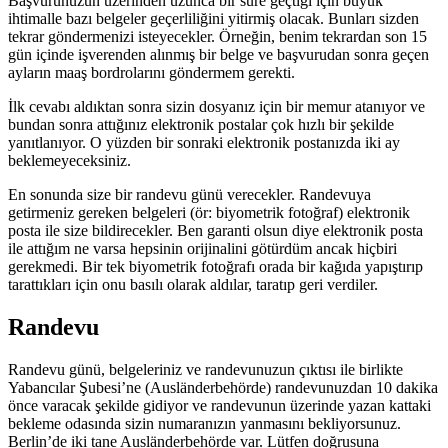
Başvurunuzun üzerinden uzunca bir süre geçtiği için büyük
ihtimalle bazı belgeler geçerliliğini yitirmiş olacak. Bunları sizden
tekrar göndermenizi isteyecekler. Örneğin, benim tekrardan son 15
gün içinde işverenden alınmış bir belge ve başvurudan sonra geçen
ayların maaş bordrolarını göndermem gerekti.
İlk cevabı aldıktan sonra sizin dosyanız için bir memur atanıyor ve
bundan sonra attığınız elektronik postalar çok hızlı bir şekilde
yanıtlanıyor. O yüzden bir sonraki elektronik postanızda iki ay
beklemeyeceksiniz.
En sonunda size bir randevu günü verecekler. Randevuya
getirmeniz gereken belgeleri (ör: biyometrik fotoğraf) elektronik
posta ile size bildirecekler. Ben garanti olsun diye elektronik posta
ile attığım ne varsa hepsinin orijinalini götürdüm ancak hiçbiri
gerekmedi. Bir tek biyometrik fotoğrafı orada bir kağıda yapıştırıp
tarattıkları için onu basılı olarak aldılar, taratıp geri verdiler.
Randevu
Randevu günü, belgeleriniz ve randevunuzun çıktısı ile birlikte
Yabancılar Şubesi’ne (Ausländerbehörde) randevunuzdan 10 dakika
önce varacak şekilde gidiyor ve randevunun üzerinde yazan kattaki
bekleme odasında sizin numaranızın yanmasını bekliyorsunuz.
Berlin’de iki tane Ausländerbehörde var. Lütfen doğrusuna