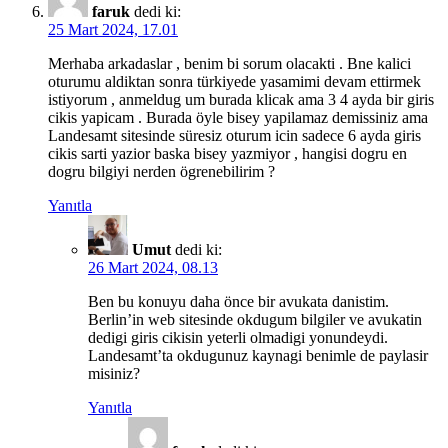
faruk
dedi ki:
25 Mart 2024, 17.01
Merhaba arkadaslar , benim bi sorum olacakti . Bne kalici
oturumu aldiktan sonra türkiyede yasamimi devam ettirmek
istiyorum , anmeldug um burada klicak ama 3 4 ayda bir giris
cikis yapicam . Burada öyle bisey yapilamaz demissiniz ama
Landesamt sitesinde süresiz oturum icin sadece 6 ayda giris
cikis sarti yazior baska bisey yazmiyor , hangisi dogru en
dogru bilgiyi nerden ögrenebilirim ?
Yanıtla
Umut
dedi ki:
26 Mart 2024, 08.13
Ben bu konuyu daha önce bir avukata danistim.
Berlin’in web sitesinde okdugum bilgiler ve avukatin
dedigi giris cikisin yeterli olmadigi yonundeydi.
Landesamt’ta okdugunuz kaynagi benimle de paylasir
misiniz?
Yanıtla