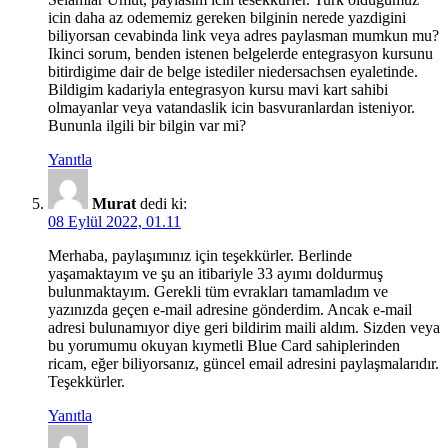
icin daha az odememiz gereken bilginin nerede yazdigini
biliyorsan cevabinda link veya adres paylasman mumkun mu?
Ikinci sorum, benden istenen belgelerde entegrasyon kursunu
bitirdigime dair de belge istediler niedersachsen eyaletinde.
Bildigim kadariyla entegrasyon kursu mavi kart sahibi
olmayanlar veya vatandaslik icin basvuranlardan isteniyor.
Bununla ilgili bir bilgin var mi?
Yanıtla
Murat
dedi ki:
08 Eylül 2022, 01.11
Merhaba, paylaşımınız için teşekkürler. Berlinde
yaşamaktayım ve şu an itibariyle 33 ayımı doldurmuş
bulunmaktayım. Gerekli tüm evrakları tamamladım ve
yazınızda geçen e-mail adresine gönderdim. Ancak e-mail
adresi bulunamıyor diye geri bildirim maili aldım. Sizden veya
bu yorumumu okuyan kıymetli Blue Card sahiplerinden
ricam, eğer biliyorsanız, güncel email adresini paylaşmalarıdır.
Teşekkürler.
Yanıtla