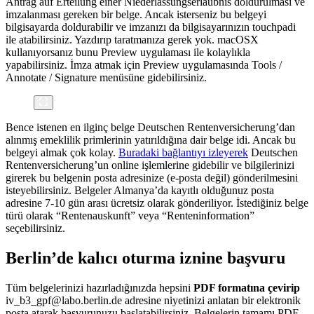
Antrag auf Erteilung einer Niederlassungserlaubnis doldurulması ve
imzalanması gereken bir belge. Ancak isterseniz bu belgeyi
bilgisayarda doldurabilir ve imzanızı da bilgisayarınızın touchpadi
ile atabilirsiniz. Yazdırıp taratmanıza gerek yok. macOSX
kullanıyorsanız bunu Preview uygulaması ile kolaylıkla
yapabilirsiniz. İmza atmak için Preview uygulamasında Tools /
Annotate / Signature menüsüne gidebilirsiniz.
Bence istenen en ilginç belge Deutschen Rentenversicherung’dan
alınmış emeklilik primlerinin yatırıldığına dair belge idi. Ancak bu
belgeyi almak çok kolay.
Buradaki bağlantıyı izleyerek
Deutschen
Rentenversicherung’un online işlemlerine gidebilir ve bilgilerinizi
girerek bu belgenin posta adresinize (e-posta değil) gönderilmesini
isteyebilirsiniz. Belgeler Almanya’da kayıtlı olduğunuz posta
adresine 7-10 gün arası ücretsiz olarak gönderiliyor. İstediğiniz belge
türü olarak “Rentenauskunft” veya “Renteninformation”
seçebilirsiniz.
Berlin’de kalıcı oturma iznine başvuru
Tüm belgelerinizi hazırladığınızda hepsini
PDF formatına çevirip
iv_b3_gpf@labo.berlin.de adresine niyetinizi anlatan bir elektronik
posta atarak başvurunuzu başlatabilirsiniz. Belgelerin tamamı PDF