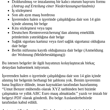
Doldurulmuş ve imzalanmış bir kalıcı oturum başvuru formu
(Antrag auf Erteilung einer Niederlassungserlaubnis)
İş sözleşmesi
Son altı ayın maaş bordrosu
İşverenden halen o işyerinde çalışıldığına dair son 14 gün
içinde alınmış bir belge
Kira sözleşmesi veya tapu
Deutschen Rentenversicherung’dan alınmış emeklilik
primlerinin yatırıldığına dair belge
Sağlık sigortası kartınız veya özel sağlık sigortanız olduğuna
dair belge
Berlin nüfusuna kayıtlı olduğunuza dair belge (Anmeldung
der Wohnung (Meldebestätigung))
Bu istenen belgeler ile ilgili hayatınızı kolaylaştıracak birkaç
detaydan bahsetmek istiyorum.
İşverenden halen o işyerinde çalışıldığına dair son 14 gün içinde
alınmış bir belgenin herhangi bir şablonu yok. Benim işverenim
bana İngilizce dilinde, insan kaynakları tarafından hazırlanmış
“Umut Benzer mühendis olarak XYZ tarihinden beri bizimle
çalışmakta ve yıllık ABC Euro maaş almaktadır.” yazılı ve imzalı bir
belgeyi PDF olarak gönderdi. Bu belge Auslanderbehörde
tarafından kabul edildi.