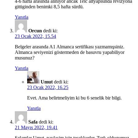
4-6 hafta arasinda aliniyor ancak Telc altyapisinda revizyona
gittiginden benimki 8,5 hafta sürdü.
Yanıtla
Orcun
dedi ki:
23 Ocak 2022, 15.54
Belgeler arasında A1 Almanca sertifikası yazmamışsiniz.
Almanca seviyenizi göstermeden de basuvru yapabiliyor
musunuz?
Yanıtla
Umut
dedi ki:
23 Ocak 2022, 16.25
Evet. Ama belirtmeliyim ki bu 6 senelik bir bilgi.
Yanıtla
Safa
dedi ki:
21 Mayıs 2022, 19.41
Selamlar Umut, paylasim icin tesekkurler. Turk oldugumuz