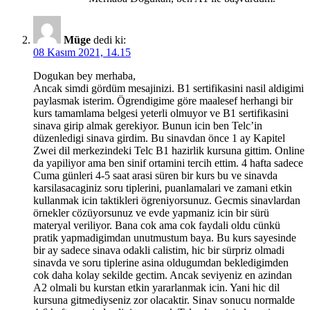
Müge
dedi ki:
08 Kasım 2021, 14.15
Dogukan bey merhaba,
Ancak simdi gördüm mesajinizi. B1 sertifikasini nasil aldigimi
paylasmak isterim. Ögrendigime göre maalesef herhangi bir
kurs tamamlama belgesi yeterli olmuyor ve B1 sertifikasini
sinava girip almak gerekiyor. Bunun icin ben Telc’in
düzenledigi sinava girdim. Bu sinavdan önce 1 ay Kapitel
Zwei dil merkezindeki Telc B1 hazirlik kursuna gittim. Online
da yapiliyor ama ben sinif ortamini tercih ettim. 4 hafta sadece
Cuma günleri 4-5 saat arasi süren bir kurs bu ve sinavda
karsilasacaginiz soru tiplerini, puanlamalari ve zamani etkin
kullanmak icin taktikleri ögreniyorsunuz. Gecmis sinavlardan
örnekler cözüyorsunuz ve evde yapmaniz icin bir sürü
materyal veriliyor. Bana cok ama cok faydali oldu cünkü
pratik yapmadigimdan unutmustum baya. Bu kurs sayesinde
bir ay sadece sinava odakli calistim, hic bir sürpriz olmadi
sinavda ve soru tiplerine asina oldugumdan bekledigimden
cok daha kolay sekilde gectim. Ancak seviyeniz en azindan
A2 olmali bu kurstan etkin yararlanmak icin. Yani hic dil
kursuna gitmediyseniz zor olacaktir. Sinav sonucu normalde