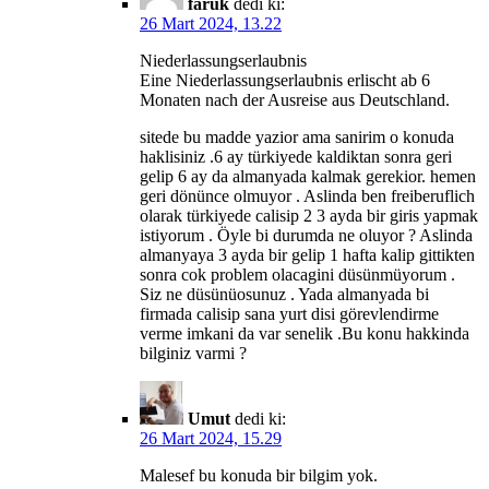
faruk
dedi ki:
26 Mart 2024, 13.22
Niederlassungserlaubnis
Eine Niederlassungserlaubnis erlischt ab 6
Monaten nach der Ausreise aus Deutschland.
sitede bu madde yazior ama sanirim o konuda
haklisiniz .6 ay türkiyede kaldiktan sonra geri
gelip 6 ay da almanyada kalmak gerekior. hemen
geri dönünce olmuyor . Aslinda ben freiberuflich
olarak türkiyede calisip 2 3 ayda bir giris yapmak
istiyorum . Öyle bi durumda ne oluyor ? Aslinda
almanyaya 3 ayda bir gelip 1 hafta kalip gittikten
sonra cok problem olacagini düsünmüyorum .
Siz ne düsünüosunuz . Yada almanyada bi
firmada calisip sana yurt disi görevlendirme
verme imkani da var senelik .Bu konu hakkinda
bilginiz varmi ?
Umut
dedi ki:
26 Mart 2024, 15.29
Malesef bu konuda bir bilgim yok.