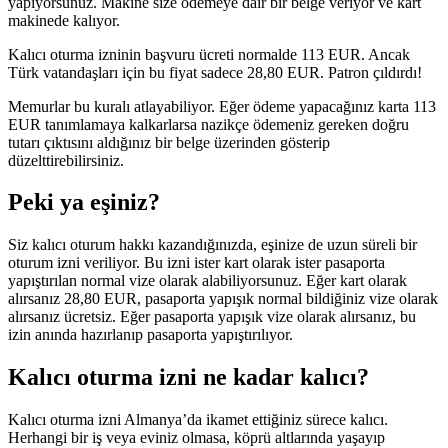
yapıyorsunuz. Makine size ödemeye dair bir belge veriyor ve kart
makinede kalıyor.
Kalıcı oturma izninin başvuru ücreti normalde 113 EUR. Ancak
Türk vatandaşları için bu fiyat sadece 28,80 EUR. Patron çıldırdı!
Memurlar bu kuralı atlayabiliyor. Eğer ödeme yapacağınız karta 113
EUR tanımlamaya kalkarlarsa nazikçe ödemeniz gereken doğru
tutarı çıktısını aldığınız bir belge üzerinden gösterip
düzelttirebilirsiniz.
Peki ya eşiniz?
Siz kalıcı oturum hakkı kazandığınızda, eşinize de uzun süreli bir
oturum izni veriliyor. Bu izni ister kart olarak ister pasaporta
yapıştırılan normal vize olarak alabiliyorsunuz. Eğer kart olarak
alırsanız 28,80 EUR, pasaporta yapışık normal bildiğiniz vize olarak
alırsanız ücretsiz. Eğer pasaporta yapışık vize olarak alırsanız, bu
izin anında hazırlanıp pasaporta yapıştırılıyor.
Kalıcı oturma izni ne kadar kalıcı?
Kalıcı oturma izni Almanya’da ikamet ettiğiniz sürece kalıcı.
Herhangi bir iş veya eviniz olmasa, köprü altlarında yaşayıp