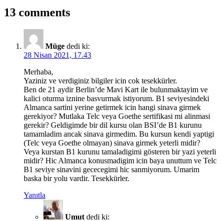
13 comments
Müge
dedi ki:
28 Nisan 2021, 17.43
Merhaba,
Yaziniz ve verdiginiz bilgiler icin cok tesekkürler.
Ben de 21 aydir Berlin’de Mavi Kart ile bulunmaktayim ve
kalici oturma iznine basvurmak istiyorum. B1 seviyesindeki
Almanca sartini yerine getirmek icin hangi sinava girmek
gerekiyor? Mutlaka Telc veya Goethe sertifikasi mi alinmasi
gerekir? Geldigimde bir dil kursu olan BSI’de B1 kurunu
tamamladim ancak sinava girmedim. Bu kursun kendi yaptigi
(Telc veya Goethe olmayan) sinava girmek yeterli midir?
Veya kurstan B1 kurunu tamaladigimi gösteren bir yazi yeterli
midir? Hic Almanca konusmadigim icin baya unuttum ve Telc
B1 seviye sinavini gececegimi hic sanmiyorum. Umarim
baska bir yolu vardir. Tesekkürler.
Yanıtla
Umut
dedi ki: