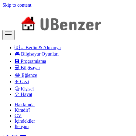
Skip to content
🇩🇪 Berlin & Almanya
🎮 Bilgisayar Oyunları
💾 Programlama
💻 Bilgisayar
😂 Eğlence
✈️ Gezi
🧐 Kişisel
🎈 Hayat
Hakkımda
Kimdir?
CV
İçindekiler
İletişim