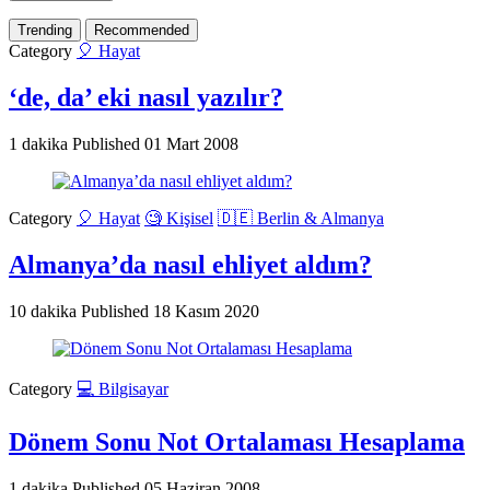
Trending
Recommended
Category
🎈 Hayat
‘de, da’ eki nasıl yazılır?
1 dakika
Published
01 Mart 2008
Category
🎈 Hayat
🧐 Kişisel
🇩🇪 Berlin & Almanya
Almanya’da nasıl ehliyet aldım?
10 dakika
Published
18 Kasım 2020
Category
💻 Bilgisayar
Dönem Sonu Not Ortalaması Hesaplama
1 dakika
Published
05 Haziran 2008