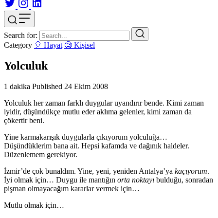
Search for:
Category
🎈 Hayat
🧐 Kişisel
Yolculuk
1 dakika
Published
24 Ekim 2008
Yolculuk her zaman farklı duygular uyandırır bende. Kimi zaman
iyidir, düşündükçe mutlu eder aklıma gelenler, kimi zaman da
çökertir beni.
Yine karmakarışık duygularla çıkıyorum yolculuğa…
Düşündüklerim bana ait. Hepsi kafamda ve dağınık haldeler.
Düzenlemem gerekiyor.
İzmir’de çok bunaldım. Yine, yeni, yeniden Antalya’ya
kaçıyorum
.
İyi olmak için… Duygu ile mantığın
orta noktayı
bulduğu, sonradan
pişman olmayacağım kararlar vermek için…
Mutlu olmak için…