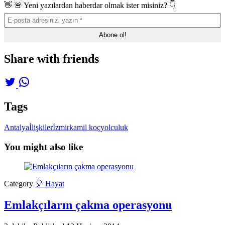
👋 🚨 Yeni yazılardan haberdar olmak ister misiniz? 👇
Share with friends
Tags
Antalya
İlişkiler
İzmir
kamil koç
yolculuk
You might also like
Category
🎈 Hayat
Emlakçıların çakma operasyonu