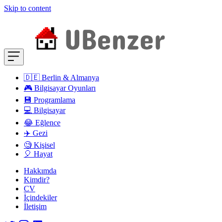
Skip to content
🇩🇪 Berlin & Almanya
🎮 Bilgisayar Oyunları
💾 Programlama
💻 Bilgisayar
😂 Eğlence
✈️ Gezi
🧐 Kişisel
🎈 Hayat
Hakkımda
Kimdir?
CV
İçindekiler
İletişim