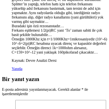
Splitter’in yaptığı, telefon hattı için telefon frekansını
yükseltip adsl frekansını bastırmak, tam tersini de adsl için
yapmaktır. Aynı radyolarda olduğu gibi, istediğimiz radyo
frekansını alıp, diğer radyo kanallarını (yani gürültüleri) yok
varmış gibi saymaktır…
Buradaki işin özü rezonanstadır…
Frekans eşitlemesi 1/2(pi)RC yani ‘To’ zaman sabiti ile çok
basit şekilde bulunabilir…
Örneğin 1000Khz için t=1/1000Khz=1mikrosaniyedir (10^-6)
10^-6=2(pi)RC hesabına uyacak direnç ve kapasitör değerleri
seçileblir. Örneğin direnci 1k=1000ohm alırsanız,
C=159×10^-12 yani yaklaşık 160pikofarad çıkacaktır…
Kaynak: Devre Analizi Dersi
Yanıtla
Bir yanıt yazın
E-posta adresiniz yayınlanmayacak.
Gerekli alanlar
*
ile
işaretlenmişlerdir