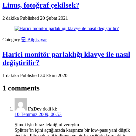
Linus, fotoğraf çekilsek?
2 dakika
Published
20 Şubat 2021
Category
💻 Bilgisayar
Harici monitör parlaklığı klavye ile nasıl
değiştirilir?
1 dakika
Published
24 Ekim 2020
1 comments
FxDev
dedi ki:
10 Temmuz 2009, 06.53
Şimdi işin biraz tekniğini vereyim…
Splitter’in içini açtığınızda karşınıza bir low-pass yani düşük
geçirici filtre çıkar. Bir direnç ve bir kapasitörle kurulabilir.