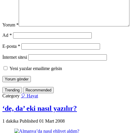
Yorum
*
Ad
*
E-posta
*
İnternet sitesi
Yeni yazılar emailime gelsin
Trending
Recommended
Category
🎈 Hayat
‘de, da’ eki nasıl yazılır?
1 dakika
Published
01 Mart 2008