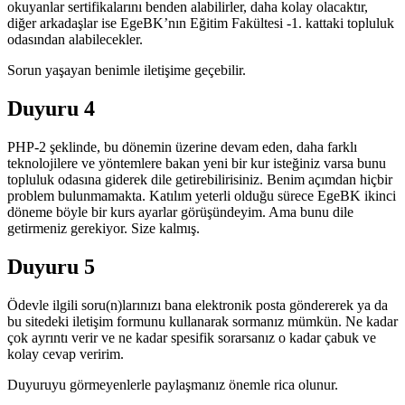
okuyanlar sertifikalarını benden alabilirler, daha kolay olacaktır,
diğer arkadaşlar ise EgeBK’nın Eğitim Fakültesi -1. kattaki topluluk
odasından alabilecekler.
Sorun yaşayan benimle iletişime geçebilir.
Duyuru 4
PHP-2 şeklinde, bu dönemin üzerine devam eden, daha farklı
teknolojilere ve yöntemlere bakan yeni bir kur isteğiniz varsa bunu
topluluk odasına giderek dile getirebilirisiniz. Benim açımdan hiçbir
problem bulunmamakta. Katılım yeterli olduğu sürece EgeBK ikinci
döneme böyle bir kurs ayarlar görüşündeyim. Ama bunu dile
getirmeniz gerekiyor. Size kalmış.
Duyuru 5
Ödevle ilgili soru(n)larınızı bana elektronik posta göndererek ya da
bu sitedeki iletişim formunu kullanarak sormanız mümkün. Ne kadar
çok ayrıntı verir ve ne kadar spesifik sorarsanız o kadar çabuk ve
kolay cevap veririm.
Duyuruyu görmeyenlerle paylaşmanız önemle rica olunur.