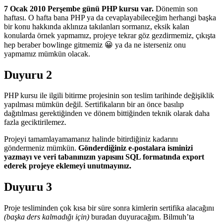
7 Ocak 2010 Perşembe günü PHP kursu var.
Dönemin son
haftası. O hafta bana PHP ya da cevaplayabileceğim herhangi başka
bir konu hakkında aklınıza takılanları sormanız, eksik kalan
konularda örnek yapmamız, projeye tekrar göz gezdirmemiz, çıkışta
hep beraber bowlinge gitmemiz 😀 ya da ne isterseniz onu
yapmamız mümkün olacak.
Duyuru 2
PHP kursu ile ilgili bitirme projesinin son teslim tarihinde değişiklik
yapılması mümkün değil. Sertifikaların bir an önce basılıp
dağıtılması gerektiğinden ve dönem bittiğinden teknik olarak daha
fazla geciktirilemez.
Projeyi tamamlayamamanız halinde bitirdiğiniz kadarını
göndermeniz mümkün.
Gönderdiğiniz e-postalara isminizi
yazmayı ve veri tabanınızın yapısını SQL formatında export
ederek projeye eklemeyi unutmayınız.
Duyuru 3
Proje tesliminden çok kısa bir süre sonra kimlerin sertifika alacağını
(başka ders kalmadığı için)
buradan duyuracağım. Bilmuh’ta