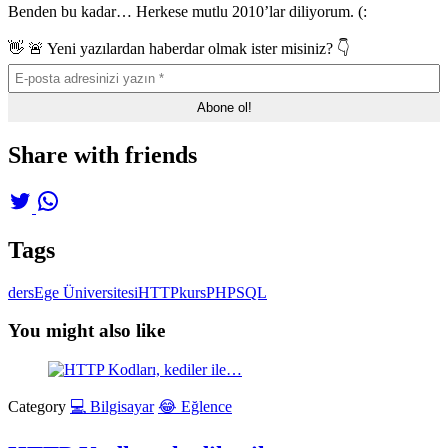
Benden bu kadar… Herkese mutlu 2010’lar diliyorum. (:
👋 🚨 Yeni yazılardan haberdar olmak ister misiniz? 👇
Share with friends
Tags
ders
Ege Üniversitesi
HTTP
kurs
PHP
SQL
You might also like
Category
💻 Bilgisayar
😂 Eğlence