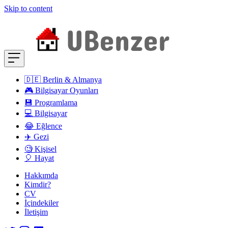
Skip to content
🇩🇪 Berlin & Almanya
🎮 Bilgisayar Oyunları
💾 Programlama
💻 Bilgisayar
😂 Eğlence
✈️ Gezi
🧐 Kişisel
🎈 Hayat
Hakkımda
Kimdir?
CV
İçindekiler
İletişim