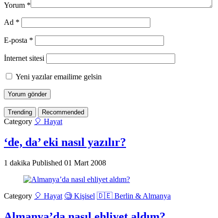
Yorum
*
Ad
*
E-posta
*
İnternet sitesi
Yeni yazılar emailime gelsin
Trending
Recommended
Category
🎈 Hayat
‘de, da’ eki nasıl yazılır?
1 dakika
Published
01 Mart 2008
Category
🎈 Hayat
🧐 Kişisel
🇩🇪 Berlin & Almanya
Almanya’da nasıl ehliyet aldım?