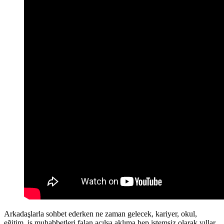
Arkadaşlarla sohbet ederken ne zaman gelecek, kariyer, okul,
eğitim, iş muhabbetleri falan açılsa aklıma hep istemsiz olarak yıllar