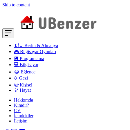
Skip to content
🇩🇪 Berlin & Almanya
🎮 Bilgisayar Oyunları
💾 Programlama
💻 Bilgisayar
😂 Eğlence
✈️ Gezi
🧐 Kişisel
🎈 Hayat
Hakkımda
Kimdir?
CV
İçindekiler
İletişim