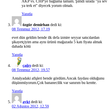
AKP vs. CHP'ye bağlama tamam. Şimdi sırada "ya sev
ya terk et" diyecek yorum olmalı.
Yanıtla
özgür demirhan
dedi ki:
08 Temmuz 2012, 17.19
evet dün geldim bende ilk defa izmire seyyar satıcılardan
şikayetçiyim ama aynı ürünü mağazada 5 katı fiyata almak
dahada kötü
Yanıtla
çağrı
dedi ki:
08 Temmuz 2012, 19.57
Antalyadaki afişleri bende gördüm.Ancak faydası olduğunu
düşünmüyorum.Çok bananecilik var sanırım bu kentte.
Yanıtla
aykt
dedi ki:
02 Ağustos 2012, 12.59