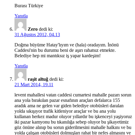
Burası Türkiye
Yanıtla
Zero
dedi ki:
31 Ağustos 2012, 04.13
Doğma büyüme Hatay'lıyım ve (hala) oradayım. İnönü
Caddesi'nin bu durumu beni de aşırı rahatsız etmekte.
Belediye hep mi mantıksız iş yapar kardeşim!
Yanıtla
raşit altuğ
dedi ki:
21 Mart 2014, 19.11
levent mahallesi vatan caddesi cumartesi mahalle pazarı sorun
ana yola bırakılan pazar esnafının araçları defalarca 155
aradık ama ne gelen var giden belediye otobüsleri daralan
yolda sıkışıyor trafik kitleniyor araçlar ve bu ana yolu
kullanan herkez madur oluyor yıllardır bu işkenceyi yaşiyoruz
iki pazar kamyonu bu tıkanılığa sebep oluyor bu şikayetimiz
göz önüne alınıp bu sorun giderilmesini mahalle halkını ve bu
yolda çalışan otobüsleri dolmuşları rahat bir nefes almasını ve