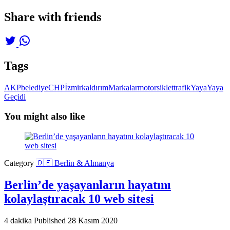
Share with friends
Tags
AKP
belediye
CHP
İzmir
kaldırım
Markalar
motorsiklet
trafik
Yaya
Yaya
Geçidi
You might also like
Category
🇩🇪 Berlin & Almanya
Berlin’de yaşayanların hayatını
kolaylaştıracak 10 web sitesi
4 dakika
Published
28 Kasım 2020