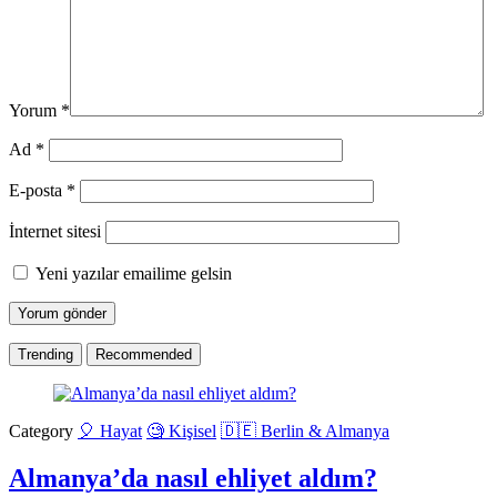
Yorum
*
Ad
*
E-posta
*
İnternet sitesi
Yeni yazılar emailime gelsin
Trending
Recommended
Category
🎈 Hayat
🧐 Kişisel
🇩🇪 Berlin & Almanya
Almanya’da nasıl ehliyet aldım?