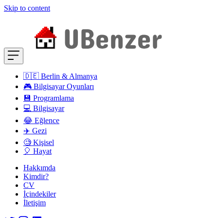
Skip to content
🇩🇪 Berlin & Almanya
🎮 Bilgisayar Oyunları
💾 Programlama
💻 Bilgisayar
😂 Eğlence
✈️ Gezi
🧐 Kişisel
🎈 Hayat
Hakkımda
Kimdir?
CV
İçindekiler
İletişim