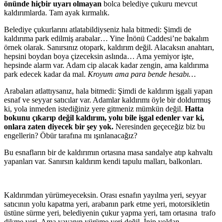
önünde hiçbir uyarı olmayan
bolca belediye çukuru mevcut
kaldırımlarda. Tam ayak kırmalık.
Belediye çukurlarını atlatabildiyseniz hala bitmedi: Şimdi de
kaldırıma park edilmiş arabalar… Yine İnönü Caddesi’ne bakalım
örnek olarak. Sanırsınız otopark, kaldırım değil. Alacaksın anahtarı,
hepsini boydan boya çizeceksin aslında… Ama yemiyor işte,
hepsinde alarm var. Adam cip alacak kadar zengin, ama kaldırıma
park edecek kadar da mal.
Kroyum ama para bende hesabı…
Arabaları atlattıysanız, hala bitmedi: Şimdi de kaldırım işgali yapan
esnaf ve seyyar satıcılar var. Adamlar kaldırımı öyle bir doldurmuş
ki, yola inmeden istediğiniz yere gitmeniz mümkün değil.
Hatta
bokunu çıkarıp değil kaldırım, yolu bile işgal edenler var ki,
onlara zaten diyecek bir şey yok.
Neresinden geçeceğiz biz bu
engellerin? Öbür tarafına mı ışınlanacağız?
Bu esnafların bir de kaldırımın ortasına masa sandalye atıp kahvaltı
yapanları var. Sanırsın kaldırım kendi tapulu malları, balkonları.
Kaldırımdan yürümeyeceksin. Orası esnafın yayılma yeri, seyyar
satıcının yolu kapatma yeri, arabanın park etme yeri, motorsikletin
üstüne sürme yeri, belediyenin çukur yapma yeri, tam ortasına trafo
dikme yeri. Ama yayanın yürüme yeri değil. İnip yoldan