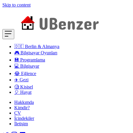
Skip to content
🇩🇪 Berlin & Almanya
🎮 Bilgisayar Oyunları
💾 Programlama
💻 Bilgisayar
😂 Eğlence
✈️ Gezi
🧐 Kişisel
🎈 Hayat
Hakkımda
Kimdir?
CV
İçindekiler
İletişim