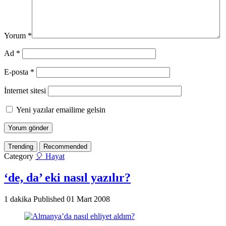
Yorum
*
Ad
*
E-posta
*
İnternet sitesi
Yeni yazılar emailime gelsin
Trending
Recommended
Category
🎈 Hayat
‘de, da’ eki nasıl yazılır?
1 dakika
Published
01 Mart 2008