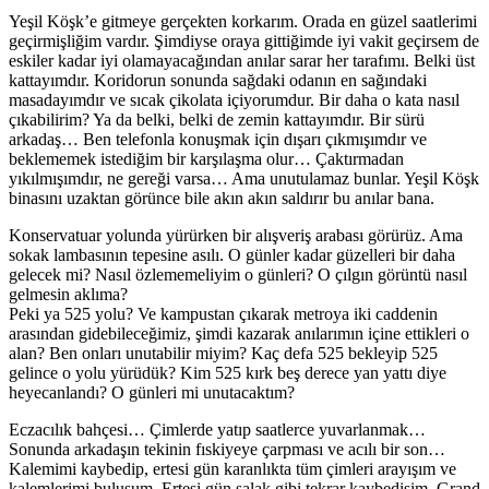
Yeşil Köşk’e gitmeye gerçekten korkarım. Orada en güzel saatlerimi
geçirmişliğim vardır. Şimdiyse oraya gittiğimde iyi vakit geçirsem de
eskiler kadar iyi olamayacağından anılar sarar her tarafımı. Belki üst
kattayımdır. Koridorun sonunda sağdaki odanın en sağındaki
masadayımdır ve sıcak çikolata içiyorumdur. Bir daha o kata nasıl
çıkabilirim? Ya da belki, belki de zemin kattayımdır. Bir sürü
arkadaş… Ben telefonla konuşmak için dışarı çıkmışımdır ve
beklememek istediğim bir karşılaşma olur… Çaktırmadan
yıkılmışımdır, ne gereği varsa… Ama unutulamaz bunlar. Yeşil Köşk
binasını uzaktan görünce bile akın akın saldırır bu anılar bana.
Konservatuar yolunda yürürken bir alışveriş arabası görürüz. Ama
sokak lambasının tepesine asılı. O günler kadar güzelleri bir daha
gelecek mi? Nasıl özlememeliyim o günleri? O çılgın görüntü nasıl
gelmesin aklıma?
Peki ya 525 yolu? Ve kampustan çıkarak metroya iki caddenin
arasından gidebileceğimiz, şimdi kazarak anılarımın içine ettikleri o
alan? Ben onları unutabilir miyim? Kaç defa 525 bekleyip 525
gelince o yolu yürüdük? Kim 525 kırk beş derece yan yattı diye
heyecanlandı? O günleri mi unutacaktım?
Eczacılık bahçesi… Çimlerde yatıp saatlerce yuvarlanmak…
Sonunda arkadaşın tekinin fıskiyeye çarpması ve acılı bir son…
Kalemimi kaybedip, ertesi gün karanlıkta tüm çimleri arayışım ve
kalemlerimi buluşum. Ertesi gün salak gibi tekrar kaybedişim. Grand