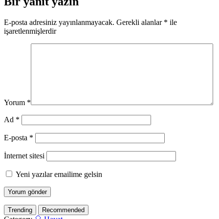
Bir yanıt yazın
E-posta adresiniz yayınlanmayacak.
Gerekli alanlar
*
ile
işaretlenmişlerdir
Yorum
*
Ad
*
E-posta
*
İnternet sitesi
Yeni yazılar emailime gelsin
Trending
Recommended