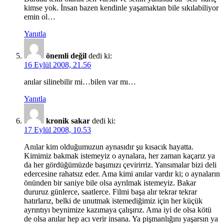
kimse yok. İnsan bazen kendinle yaşamaktan bile sıkılabiliyor
emin ol…
Yanıtla
önemli değil
dedi ki:
16 Eylül 2008, 21.56
anılar silinebilir mi…bilen var mı…
Yanıtla
kronik sakar
dedi ki:
17 Eylül 2008, 10.53
Anılar kim olduğumuzun aynasıdır şu kısacık hayatta.
Kimimiz bakmak istemeyiz o aynalara, her zaman kaçarız ya
da her gördüğümüzde başımızı çevirirriz. Yansımalar bizi deli
edercesine rahatsız eder. Ama kimi anılar vardır ki; o aynaların
önünden bir saniye bile olsa ayrılmak istemeyiz. Bakar
dururuz günlerce, saatlerce. Filmi başa alır tekrar tekrar
hatırlarız, belki de unutmak istemediğimiz için her küçük
ayrıntıyı beynimize kazımaya çalışırız. Ama iyi de olsa kötü
de olsa anılar hep acı verir insana. Ya pişmanlığını yaşarsın ya