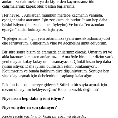
anılarınıza dair mekan ya da kişilerden kaçmazsanız tüm
çalışmalarınız kapak olur, baştan başlarsınız.
Her neyse… Anılardan mümkün mertebe kaçmanın yanında,
eşdeğer anılar ararsınız. İşin zor kısmı da budur. İnsan hep daha
iyisini istiyor. (en azından ben öyleyim) Ve bu da “en azından
eşdeğer” anılar bulmayı zorlaştırıyor.
“Eşdeğer anılar” için yeni ortamımıza (yani meslektaşlarıma) dört
elle sarılıyorum. Günlerimin yine iyi geçmesini umut ediyorum.
Bir süre sonra bizim de aramızda anılarımız olacak. Umarım iyi ve
akla kazınacak cinsten anılarımız… Ama öyle bir anılar dizim var ki,
yeni olaylar kolay kolay unutturamayacak. Çünkü insan hep daha
iyisini istiyor. Daha iyisini bulmadan eskini bırakamıyor…
Kötümserim ve bunda haklıyım diye düşünüyorum. Sonuçta ben
yine olayı aşmak için debelenirken saplanıp kalacağım.
Peki bu işin sonu nereye gidecek? Sıfırdan bir sayfa açmak için
mezun olmayı mı bekleyeceğim? Bana haksızlık değil mi?
Niye insan hep daha iyisini istiyor?
Niye en iyiler en son çıkmıyor?
Keşke reçete yazılır gibi kesin bir çözümü olsaydı…