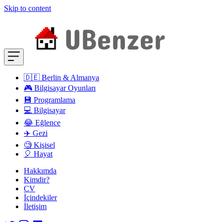
Skip to content
🇩🇪 Berlin & Almanya
🎮 Bilgisayar Oyunları
💾 Programlama
💻 Bilgisayar
😂 Eğlence
✈️ Gezi
🧐 Kişisel
🎈 Hayat
Hakkımda
Kimdir?
CV
İçindekiler
İletişim