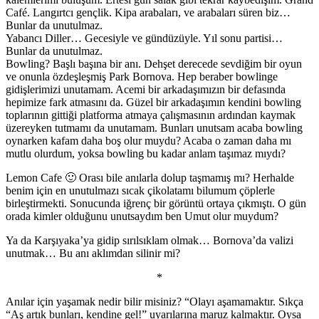
Café. Langırtcı gençlik. Kipa arabaları, ve arabaları süren biz…
Bunlar da unutulmaz.
Yabancı Diller… Gecesiyle ve gündüzüyle. Yıl sonu partisi…
Bunlar da unutulmaz.
Bowling? Başlı başına bir anı. Dehşet derecede sevdiğim bir oyun
ve onunla özdeşleşmiş Park Bornova. Hep beraber bowlinge
gidişlerimizi unutamam. Acemi bir arkadaşımızın bir defasında
hepimize fark atmasını da. Güzel bir arkadaşımın kendini bowling
toplarının gittiği platforma atmaya çalışmasının ardından kaymak
üzereyken tutmamı da unutamam. Bunları unutsam acaba bowling
oynarken kafam daha boş olur muydu? Acaba o zaman daha mı
mutlu olurdum, yoksa bowling bu kadar anlam taşımaz mıydı?
Lemon Cafe 🙂 Orası bile anılarla dolup taşmamış mı? Herhalde
benim için en unutulmazı sıcak çikolatamı bilumum çöplerle
birleştirmekti. Sonucunda iğrenç bir görüntü ortaya çıkmıştı. O gün
orada kimler olduğunu unutsaydım ben Umut olur muydum?
Ya da Karşıyaka’ya gidip sırılsıklam olmak… Bornova’da valizi
unutmak… Bu anı aklımdan silinir mi?
*
Anılar için yaşamak nedir bilir misiniz? “Olayı aşamamaktır. Sıkça
“Aş artık bunları, kendine gel!” uyarılarına maruz kalmaktır. Oysa