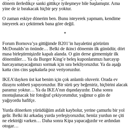
dönem ilerledikçe sanki gittikçe iyileşmeye bile başlamıştır. Ama
yine de iz bırakacak hiçbir şey yoktur.
O zaman eskiye dönerim ben. Bunu isteyerek yapmam, kendime
isteyerek acı çektirmek bana göre değil.
*
Forum Bornova’ya gittiğimde B201’in hayaletini görürüm
McDonalds’ın önünde… Belki de ikinci dönemin ilk günüdür, dört
masa birleştirmişizdir kapalı alanda. O gün derse girmemiştir ilk
dönemliler… Ya da Burger King’e beleş kuponlarımızı harcayıp
harcayamayacağımızı sormak için sıra bekliyoruzdur. Ya da aşağı
katta cins cins şapkalarla poz veriyoruzdur.
IKEA’dayken üst kat benim için çok anlamlı oluverir. Orada ev
dizaynı sohbeti yapıyoruzdur. Bir sürü şey beğeniriz, hiçbirini alacak
paramız yoktur… Ya da IKEA’nın dışındayızdır. Daha sonra
montajlanacak bir fotoğraf çekiyorumdur, yağmur o gün de
yağıyordu hafifçe.
Yurda dönerken yürüdüğüm asfalt kaybolur, yerine çamurlu bir yol
gelir. Belki iki arkadaş yurda yerleşiyoruzdur, henüz yurdun ne çiti
ne elektriği varken… Daha sonra Kipa yapacağızdır ve ardından
otogar…