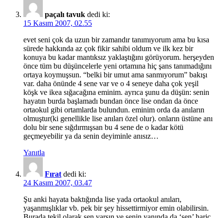
paçalı tavuk
dedi ki:
15 Kasım 2007, 02.55
evet seni çok da uzun bir zamandır tanımıyorum ama bu kısa
sürede hakkında az çok fikir sahibi oldum ve ilk kez bir
konuya bu kadar mantıksız yaklaştığını görüyorum. herşeyden
önce tüm bu düşüncelerle yeni ortamına hiç şans tanımadığını
ortaya koymuşsun. “belki bir umut ama sanmıyorum” bakışı
var. daha önünde 4 sene var ve o 4 seneye daha çok yeşil
köşk ve ikea sığacağına eminim. ayrıca şunu da düşün: senin
hayatın burda başlamadı bundan önce lise ondan da önce
ortaokul gibi ortamlarda bulundun. eminim orda da anıların
olmuştur(ki genellikle lise anıları özel olur). onların üstüne anı
dolu bir sene sığdırmışsan bu 4 sene de o kadar kötü
geçmeyebilir ya da senin deyiminle anısız…
Yanıtla
Fırat
dedi ki:
24 Kasım 2007, 03.47
Şu anki hayata baktığında lise yada ortaokul anıları,
yaşanmışlıklar vb. pek bir şey hissettirmiyor emin olabilirsin.
Burada tekil olarak sen varsın ve senin yanında da ‘sen’ hariç