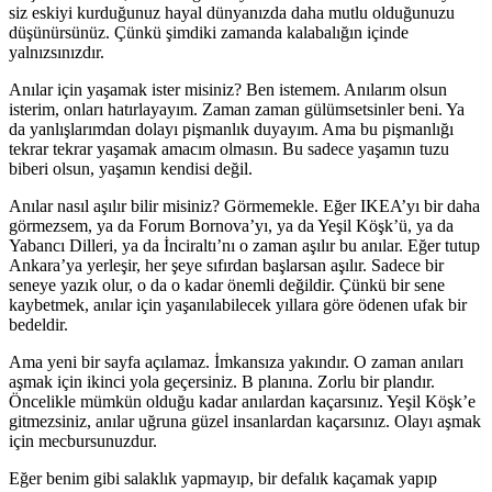
siz eskiyi kurduğunuz hayal dünyanızda daha mutlu olduğunuzu
düşünürsünüz. Çünkü şimdiki zamanda kalabalığın içinde
yalnızsınızdır.
Anılar için yaşamak ister misiniz? Ben istemem. Anılarım olsun
isterim, onları hatırlayayım. Zaman zaman gülümsetsinler beni. Ya
da yanlışlarımdan dolayı pişmanlık duyayım. Ama bu pişmanlığı
tekrar tekrar yaşamak amacım olmasın. Bu sadece yaşamın tuzu
biberi olsun, yaşamın kendisi değil.
Anılar nasıl aşılır bilir misiniz? Görmemekle. Eğer IKEA’yı bir daha
görmezsem, ya da Forum Bornova’yı, ya da Yeşil Köşk’ü, ya da
Yabancı Dilleri, ya da İnciraltı’nı o zaman aşılır bu anılar. Eğer tutup
Ankara’ya yerleşir, her şeye sıfırdan başlarsan aşılır. Sadece bir
seneye yazık olur, o da o kadar önemli değildir. Çünkü bir sene
kaybetmek, anılar için yaşanılabilecek yıllara göre ödenen ufak bir
bedeldir.
Ama yeni bir sayfa açılamaz. İmkansıza yakındır. O zaman anıları
aşmak için ikinci yola geçersiniz. B planına. Zorlu bir plandır.
Öncelikle mümkün olduğu kadar anılardan kaçarsınız. Yeşil Köşk’e
gitmezsiniz, anılar uğruna güzel insanlardan kaçarsınız. Olayı aşmak
için mecbursunuzdur.
Eğer benim gibi salaklık yapmayıp, bir defalık kaçamak yapıp