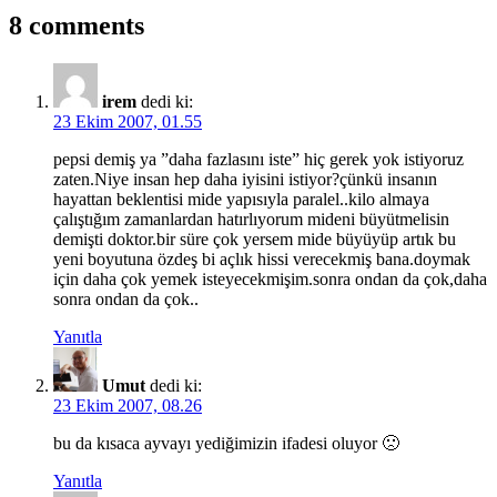
8 comments
irem
dedi ki:
23 Ekim 2007, 01.55
pepsi demiş ya ”daha fazlasını iste” hiç gerek yok istiyoruz
zaten.Niye insan hep daha iyisini istiyor?çünkü insanın
hayattan beklentisi mide yapısıyla paralel..kilo almaya
çalıştığım zamanlardan hatırlıyorum mideni büyütmelisin
demişti doktor.bir süre çok yersem mide büyüyüp artık bu
yeni boyutuna özdeş bi açlık hissi verecekmiş bana.doymak
için daha çok yemek isteyecekmişim.sonra ondan da çok,daha
sonra ondan da çok..
Yanıtla
Umut
dedi ki:
23 Ekim 2007, 08.26
bu da kısaca ayvayı yediğimizin ifadesi oluyor 🙁
Yanıtla