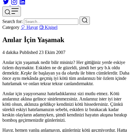
Search for:
Category
🎈 Hayat
🧐 Kişisel
Anılar İçin Yaşamak
4 dakika
Published
23 Ekim 2007
Anılar için yaşamak nedir bilir misiniz? Her gittiğiniz yerde eskiye
özlem duymaktır. Eskiden ne de güzeldi, şimdi her şey b.k oldu
demektir.
Keşke
ile başlayan ya da
olurdu
ile biten cümlelerdir. Daha
önce aynı mekânda geçmiş iyi kötü tüm anılarınızı bir özlem içinde
hatırlamak ve onları tekrar tekrar canlandırmaktır.
Anılar için yaşıyorsanız hatırladıklarınız sizi mutlu etmez. Kötü
anılarınız aklına gelince sinirlenmezsiniz. Anılarınız ister iyi ister
kötü olsun, aklınıza geldikçe kendinizi kötü hissedersiniz. Çünkü
sürekli eskiyi hatırlamanızın sebebi, eskiden iz bırakacak kadar
keskin olayların adamıyken, şimdi kendinizi hayatın akışına bırakıp
bomboş geçirmenizdir günlerinizi.
Hayır, hemen yanlış anlamayın, günleriniz kötü geçmiyordur. Hatta