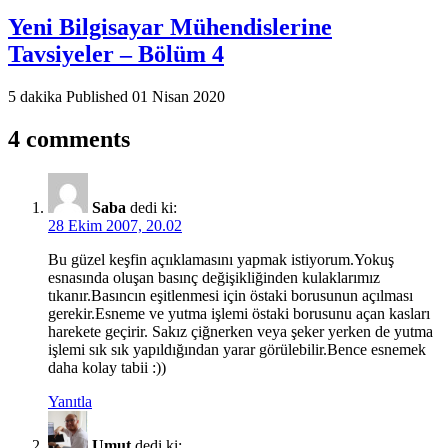
Yeni Bilgisayar Mühendislerine
Tavsiyeler – Bölüm 4
5 dakika
Published
01 Nisan 2020
4 comments
Saba
dedi ki:
28 Ekim 2007, 20.02
Bu güzel keşfin açııklamasını yapmak istiyorum.Yokuş
esnasında oluşan basınç değişikliğinden kulaklarımız
tıkanır.Basıncın eşitlenmesi için östaki borusunun açılması
gerekir.Esneme ve yutma işlemi östaki borusunu açan kasları
harekete geçirir. Sakız çiğnerken veya şeker yerken de yutma
işlemi sık sık yapıldığından yarar görülebilir.Bence esnemek
daha kolay tabii :))
Yanıtla
Umut
dedi ki: