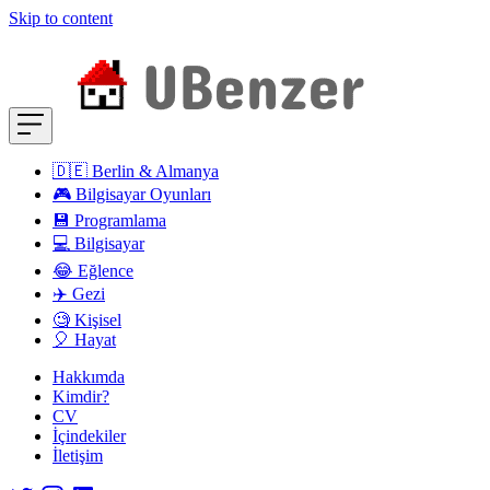
Skip to content
🇩🇪 Berlin & Almanya
🎮 Bilgisayar Oyunları
💾 Programlama
💻 Bilgisayar
😂 Eğlence
✈️ Gezi
🧐 Kişisel
🎈 Hayat
Hakkımda
Kimdir?
CV
İçindekiler
İletişim