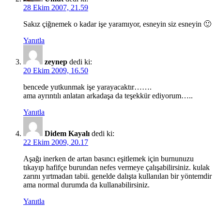
28 Ekim 2007, 21.59
Sakız çiğnemek o kadar işe yaramıyor, esneyin siz esneyin 🙂
Yanıtla
zeynep
dedi ki:
20 Ekim 2009, 16.50
bencede yutkunmak işe yarayacaktır…….
ama ayrıntılı anlatan arkadaşa da teşekkür ediyorum…..
Yanıtla
Didem Kayalı
dedi ki:
22 Ekim 2009, 20.17
Aşağı inerken de artan basıncı eşitlemek için burnunuzu
tıkayıp hafifçe burundan nefes vermeye çalışabilirsiniz. kulak
zarını yırtmadan tabii. genelde dalışta kullanılan bir yöntemdir
ama normal durumda da kullanabilirsiniz.
Yanıtla