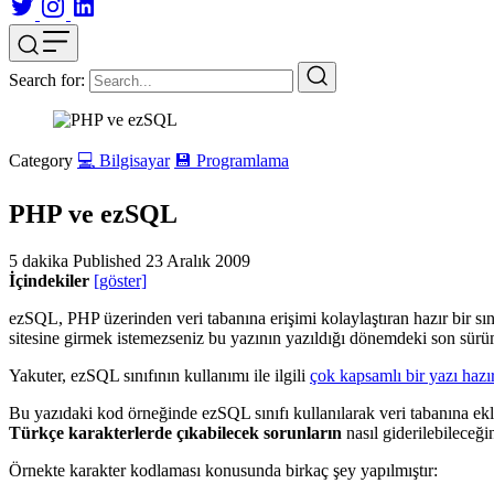
Search for:
Category
💻 Bilgisayar
💾 Programlama
PHP ve ezSQL
5 dakika
Published
23 Aralık 2009
İçindekiler
[göster]
ezSQL, PHP üzerinden veri tabanına erişimi kolaylaştıran hazır bir sın
sitesine girmek istemezseniz bu yazının yazıldığı dönemdeki son sür
Yakuter, ezSQL sınıfının kullanımı ile ilgili
çok kapsamlı bir yazı hazı
Bu yazıdaki kod örneğinde ezSQL sınıfı kullanılarak veri tabanına ekl
Türkçe karakterlerde çıkabilecek sorunların
nasıl giderilebileceğin
Örnekte karakter kodlaması konusunda birkaç şey yapılmıştır: