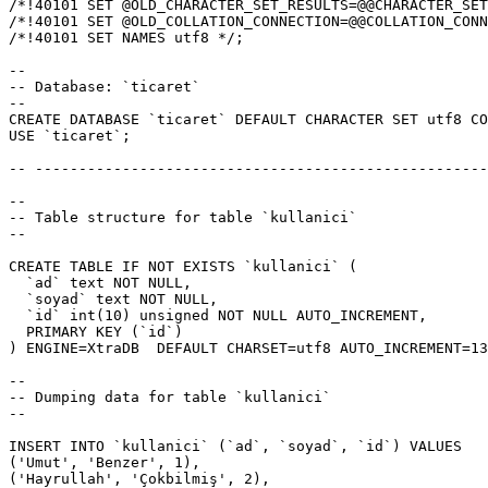
/*!40101 SET @OLD_CHARACTER_SET_RESULTS=@@CHARACTER_SET
/*!40101 SET @OLD_COLLATION_CONNECTION=@@COLLATION_CONN
/*!40101 SET NAMES utf8 */;

--

-- Database: `ticaret`

--

CREATE DATABASE `ticaret` DEFAULT CHARACTER SET utf8 CO
USE `ticaret`;

-- ----------------------------------------------------
--

-- Table structure for table `kullanici`

--

CREATE TABLE IF NOT EXISTS `kullanici` (

  `ad` text NOT NULL,

  `soyad` text NOT NULL,

  `id` int(10) unsigned NOT NULL AUTO_INCREMENT,

  PRIMARY KEY (`id`)

) ENGINE=XtraDB  DEFAULT CHARSET=utf8 AUTO_INCREMENT=13
--

-- Dumping data for table `kullanici`

--

INSERT INTO `kullanici` (`ad`, `soyad`, `id`) VALUES

('Umut', 'Benzer', 1),

('Hayrullah', 'Çokbilmiş', 2),
