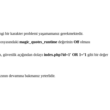
ngi bir karakter problemi yaşamamanız gerekmektedir.
osyasındaki
magic_quotes_runtime
değerinin
Off
olması
n, güvenlik açığından dolayı
index.php?id=1′ OR 1=’1
gibi bir değer
zının devamına bakmanız yeterlidir.