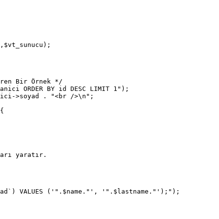
,$vt_sunucu);

ren Bir Örnek */

anici ORDER BY id DESC LIMIT 1");

ici->soyad . "<br />\n";

{
