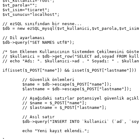
$vt_kullanici="root";

$vt_parola="";

$vt_isim="ticaret";

$vt_sunucu="localhost";

// ezSQL sınıfından bir nesne...

$db = new ezSQL_mysql($vt_kullanici,$vt_parola,$vt_isim
// Dil ayarlaması

$db->query("SET NAMES utf8");

/* Son Eklenen Kullanıcının Sistemden Çekilmesini Göste
// $kullanici = $db->get_row("SELECT ad,soyad FROM kull
// echo "Adı: ". $kullanici->ad . " Soyadı: " . $kullan
if(isset($_POST["name"]) && isset($_POST["lastname"])) 
	// Güvenlik önlemleri

	$name = $db->escape($_POST["name"]);

	$lastname = $db->escape($_POST["lastname"]);

	// Aşağıdaki satırlar potansiyel güvenlik açıkları yaratır.

	// $name = $_POST["name"];

	// $lastname = $_POST["lastname"];

	// Asıl satır

	$db->query("INSERT INTO `kullanici` (`ad`, `soyad`) VALUES ('".$name."', '".$lastname."');");

	echo "Yeni kayıt eklendi.";
