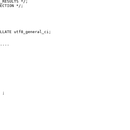
_RESULTS */;

ECTION */;

LLATE utf8_general_ci;

----

 ;
