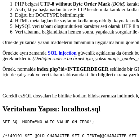
PHP belgesi
UTF-8 without Byte Order Mark
(BOM)
karakte
Asıl çıktıya başlamadan önce HTTP headerında karakter kodlama
Doğru bir DOCTYPE belirtilmiştir.
HTML meta tagları ile sayfanın kodlanmış olduğu kaynak kodlam
MySQL veri tabanı oluşturulurken karakter seti olarak UTF-8 ter
Veri tabanına bağlandıktan hemen sonra, yapılacak sorgular ile ala
Örnekte yukarıda yazan maddelerin tamamının uygulamalarını görebile
Örnekte aynı zamanda
SQL injection
güvenlik açıklarına da örnek bu
gerekmektedir.
(Dediğim sadece bu örnek için, yoksa magic_quotes_ru
Örnek, normalde
index.php?id=INTEGERDEGER
seklinde bir GE
için de çalışacak ve veri tabanı tablosundaki tüm bilgileri ekrana yazdı
Gerekli ezSQL dosyaları ile birlikte kodları bilgisayarınıza indirmek i
Veritabanı Yapısı: localhost.sql
SET SQL_MODE="NO_AUTO_VALUE_ON_ZERO";

/*!40101 SET @OLD_CHARACTER_SET_CLIENT=@@CHARACTER_SET_