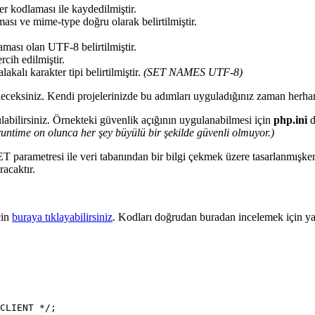
r kodlaması ile kaydedilmiştir.
sı ve mime-type doğru olarak belirtilmiştir.
ası olan UTF-8 belirtilmiştir.
cih edilmiştir.
kalı karakter tipi belirtilmiştir.
(SET NAMES UTF-8)
ceksiniz. Kendi projelerinizde bu adımları uyguladığınız zaman herha
labilirsiniz. Örnekteki güvenlik açığının uygulanabilmesi için
php.ini
d
ntime on olunca her şey büyülü bir şekilde güvenli olmuyor.)
T parametresi ile veri tabanından bir bilgi çekmek üzere tasarlanmışke
racaktır.
çin
buraya tıklayabilirsiniz
. Kodları doğrudan buradan incelemek için ya
CLIENT */;
