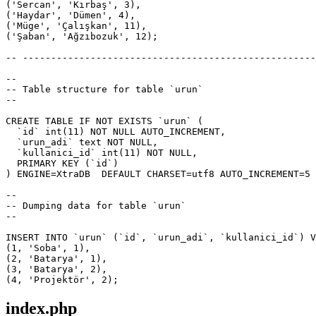
('Sercan', 'Kırbaş', 3),

('Haydar', 'Dümen', 4),

('Müge', 'Çalışkan', 11),

('Şaban', 'Ağzıbozuk', 12);

-- ----------------------------------------------------
--

-- Table structure for table `urun`

--

CREATE TABLE IF NOT EXISTS `urun` (

  `id` int(11) NOT NULL AUTO_INCREMENT,

  `urun_adi` text NOT NULL,

  `kullanici_id` int(11) NOT NULL,

  PRIMARY KEY (`id`)

) ENGINE=XtraDB  DEFAULT CHARSET=utf8 AUTO_INCREMENT=5 
--

-- Dumping data for table `urun`

--

INSERT INTO `urun` (`id`, `urun_adi`, `kullanici_id`) V
(1, 'Soba', 1),

(2, 'Batarya', 1),

(3, 'Batarya', 2),

index.php