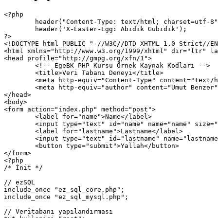
<?php 

	header("Content-Type: text/html; charset=utf-8"); 

	header('X-Easter-Egg: Abidik Gubidik');

?>

<!DOCTYPE html PUBLIC "-//W3C//DTD XHTML 1.0 Strict//EN
<html xmlns="http://www.w3.org/1999/xhtml" dir="ltr" la
<head profile="http://gmpg.org/xfn/1">

	<!-- EgeBK PHP Kursu Örnek Kaynak Kodları -->

	<title>Veri Tabanı Deneyi</title>

	<meta http-equiv="Content-Type" content="text/html; charset=UTF-8" />

	<meta http-equiv="author" content="Umut Benzer" />

</head>

<body>

<form action="index.php" method="post">	

	<label for="name">Name</label> 

	<input type="text" id="name" name="name" size="30" />

	<label for="lastname">Lastname</label>

	<input type="text" id="lastname" name="lastname" size="30" />

	<button type="submit">Yallah</button>			

</form>

<?php

/* İnit */

// ezSQL

include_once "ez_sql_core.php";

include_once "ez_sql_mysql.php";

// Veritabanı yapılandırması
