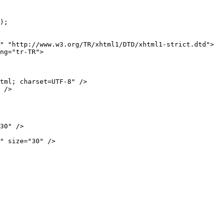
" "http://www.w3.org/TR/xhtml1/DTD/xhtml1-strict.dtd">

ng="tr-TR">
