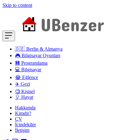
Skip to content
🇩🇪 Berlin & Almanya
🎮 Bilgisayar Oyunları
💾 Programlama
💻 Bilgisayar
😂 Eğlence
✈️ Gezi
🧐 Kişisel
🎈 Hayat
Hakkımda
Kimdir?
CV
İçindekiler
İletişim