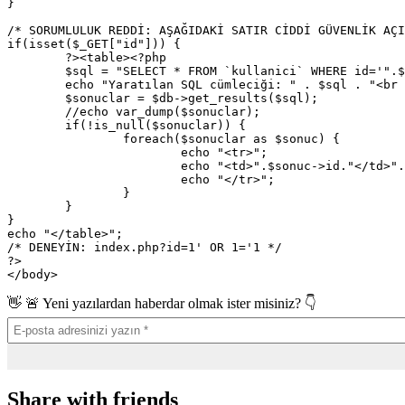
}

/* SORUMLULUK REDDİ: AŞAĞIDAKİ SATIR CİDDİ GÜVENLİK AÇI
if(isset($_GET["id"])) {

	?><table><?php

	$sql = "SELECT * FROM `kullanici` WHERE id='".$_GET["id"]."'";

	echo "Yaratılan SQL cümleciği: " . $sql . "<br />\n";

	$sonuclar = $db->get_results($sql);

	//echo var_dump($sonuclar);

	if(!is_null($sonuclar)) {

		foreach($sonuclar as $sonuc) {

			echo "<tr>";

			echo "<td>".$sonuc->id."</td>"."<td>".$sonuc->ad."</td>"."<td>".$sonuc->soyad."</td>";

			echo "</tr>";

		}

	}

}

echo "</table>";

/* DENEYİN: index.php?id=1' OR 1='1 */

?>

👋 🚨 Yeni yazılardan haberdar olmak ister misiniz? 👇
Share with friends