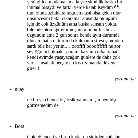
yeni giricem odama ama keşke şimdilik baska bir
ihtimal olsaydı ve farklı yerde kalabilseydim 🙁
tum olumsuzluklara ragmen nasıl olsa gelen olur
dusuncesini haklı cıkaranlar arasında oldugum
için de cok üzgünüm ama baska sansım yoktu..
bile bile atese gidiyormuşum gibi bir his bu…
üzgünüm ama 2 gun sonra bende aynı durumda
olucam hatta o durumda kalmanın stresi şimdiden
sardı bile her yerimi… oooffff oooofffffff ne zor
şey öğrenci olmak.. paramı kazanıp rahat rahat
kendi evimde yaşayacağım günlere de daha çok
var… inşallah herşey en kısa zamanda düzene
girer!!!
yorumu ile
nilay
ne bu yaa bence bişiicsik yapmamışın ben bişe
görmemedim de
yorumu ile
Bora
Çok eğlenceli ve bir o kadar da sinirden çatlatan