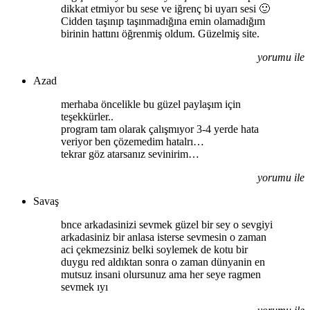
dikkat etmiyor bu sese ve iğrenç bi uyarı sesi 🙂
Cidden taşınıp taşınmadığına emin olamadığım
birinin hattını öğrenmiş oldum. Güzelmiş site.
yorumu ile
Azad
merhaba öncelikle bu güzel paylaşım için
teşekkürler..
program tam olarak çalışmıyor 3-4 yerde hata
veriyor ben çözemedim hatalrı…
tekrar göz atarsanız sevinirim…
yorumu ile
Savaş
bnce arkadasinizi sevmek güzel bir sey o sevgiyi
arkadasiniz bir anlasa isterse sevmesin o zaman
aci çekmezsiniz belki soylemek de kotu bir
duygu red aldıktan sonra o zaman dünyanin en
mutsuz insani olursunuz ama her seye ragmen
sevmek ıyı