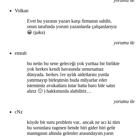
yorumu ile
Volkan
Evet bu yazının yazarı karşı firmanın sahibi,
onun tarafında yorum yazanlarda çalışanlarıyız
😀 (şaka)
yorumu ile
emrah
bu netin bu sene geleceği yok yurttaa bir birlikte
yok herkes kendi havasında umursamaz
dünyada. herkes 1er aylık aidetlarını yurda
yatırmayıp birleştirsin buda milyarlar eder
istemimiz avukatlarıı tutar hatta baro bile satın
alırız 🙂 ) hakkımızda alabiliriz…
yorumu ile
cNz
köyde bir suru problem var.. ancak ne acı ki tüm
bu sorunlara ragmen bende biri gider biri gelir
mantıgının altında gelenler arasındayım.yarın