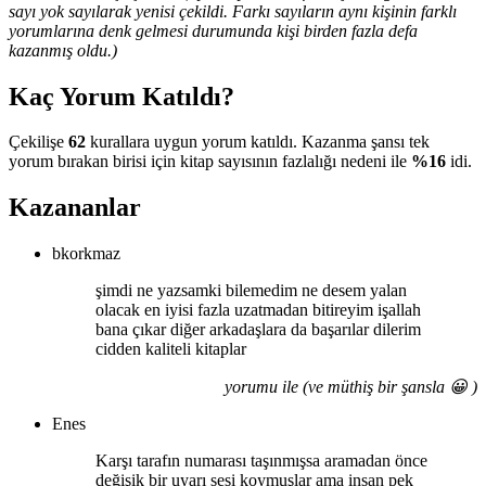
sayı yok sayılarak yenisi çekildi. Farkı sayıların aynı kişinin farklı
yorumlarına denk gelmesi durumunda kişi birden fazla defa
kazanmış oldu.)
Kaç Yorum Katıldı?
Çekilişe
62
kurallara uygun yorum katıldı. Kazanma şansı tek
yorum bırakan birisi için kitap sayısının fazlalığı nedeni ile
%16
idi.
Kazananlar
bkorkmaz
şimdi ne yazsamki bilemedim ne desem yalan
olacak en iyisi fazla uzatmadan bitireyim işallah
bana çıkar diğer arkadaşlara da başarılar dilerim
cidden kaliteli kitaplar
yorumu ile (ve müthiş bir şansla 😀 )
Enes
Karşı tarafın numarası taşınmışsa aramadan önce
değişik bir uyarı sesi koymuşlar ama insan pek