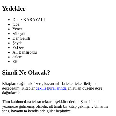
Yedekler
Deniz KARAYALI
tuba
Yener
zübeyde
Dar Gelirli
Şeyda
FxDev
Ali Bahşişoğlu
özlem
Efe
Şimdi Ne Olacak?
Kitapları dağıtmak üzere, kazananlarla teker teker iletişime
geçeceğim. Kitaplar
çekiliş kurallarında
anlatılan düzene göre
dağıtılacak.
Tüm katılımcılara tekrar tekrar teşekkür ederim. Şans burada
yüzünüze gülmemiş olabilir, alt tarafı bir kitap çekilişi… Umarım
şans, hayatın ta kendisinde güler hepimize.