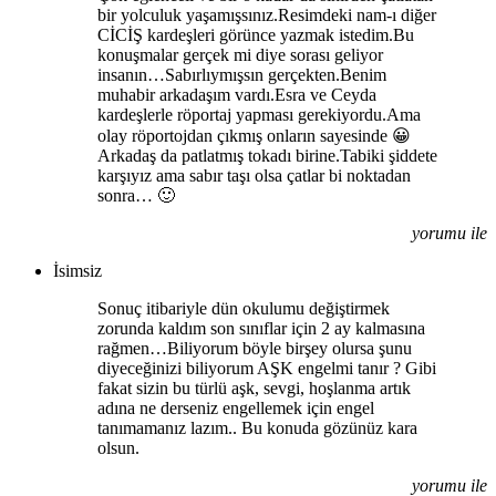
bir yolculuk yaşamışsınız.Resimdeki nam-ı diğer
CİCİŞ kardeşleri görünce yazmak istedim.Bu
konuşmalar gerçek mi diye sorası geliyor
insanın…Sabırlıymışsın gerçekten.Benim
muhabir arkadaşım vardı.Esra ve Ceyda
kardeşlerle röportaj yapması gerekiyordu.Ama
olay röportojdan çıkmış onların sayesinde 😀
Arkadaş da patlatmış tokadı birine.Tabiki şiddete
karşıyız ama sabır taşı olsa çatlar bi noktadan
sonra… 🙂
yorumu ile
İsimsiz
Sonuç itibariyle dün okulumu değiştirmek
zorunda kaldım son sınıflar için 2 ay kalmasına
rağmen…Biliyorum böyle birşey olursa şunu
diyeceğinizi biliyorum AŞK engelmi tanır ? Gibi
fakat sizin bu türlü aşk, sevgi, hoşlanma artık
adına ne derseniz engellemek için engel
tanımamanız lazım.. Bu konuda gözünüz kara
olsun.
yorumu ile