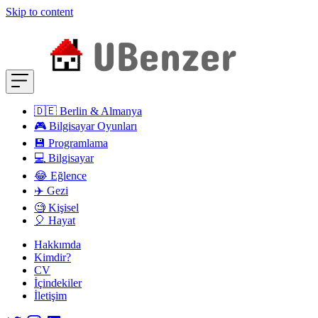
Skip to content
🇩🇪 Berlin & Almanya
🎮 Bilgisayar Oyunları
💾 Programlama
💻 Bilgisayar
😂 Eğlence
✈️ Gezi
🧐 Kişisel
🎈 Hayat
Hakkımda
Kimdir?
CV
İçindekiler
İletişim