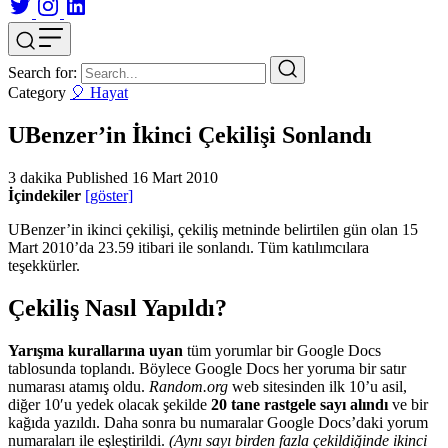
Search for:
Category
🎈 Hayat
UBenzer’in İkinci Çekilişi Sonlandı
3 dakika
Published
16 Mart 2010
İçindekiler
[göster]
UBenzer’in ikinci çekilişi, çekiliş metninde belirtilen gün olan 15
Mart 2010’da 23.59 itibari ile sonlandı. Tüm katılımcılara
teşekkürler.
Çekiliş Nasıl Yapıldı?
Yarışma kurallarına uyan
tüm yorumlar bir Google Docs
tablosunda toplandı. Böylece Google Docs her yoruma bir satır
numarası atamış oldu.
Random.org
web sitesinden ilk 10’u asil,
diğer 10′u yedek olacak şekilde
20 tane rastgele sayı alındı
ve bir
kağıda yazıldı. Daha sonra bu numaralar Google Docs’daki yorum
numaraları ile eşleştirildi.
(Aynı sayı birden fazla çekildiğinde ikinci