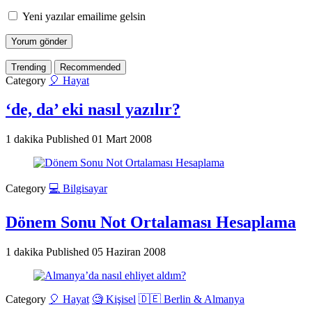
Yeni yazılar emailime gelsin
Trending
Recommended
Category
🎈 Hayat
‘de, da’ eki nasıl yazılır?
1 dakika
Published
01 Mart 2008
Category
💻 Bilgisayar
Dönem Sonu Not Ortalaması Hesaplama
1 dakika
Published
05 Haziran 2008
Category
🎈 Hayat
🧐 Kişisel
🇩🇪 Berlin & Almanya