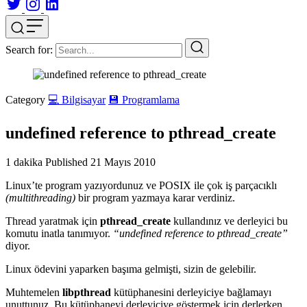
Search for:
Category
💻 Bilgisayar
💾 Programlama
undefined reference to pthread_create
1 dakika
Published
21 Mayıs 2010
Linux’te program yazıyordunuz ve POSIX ile çok iş parçacıklı
(multithreading)
bir program yazmaya karar verdiniz.
Thread yaratmak için
pthread_create
kullandınız ve derleyici bu
komutu inatla tanımıyor.
“undefined reference to pthread_create”
diyor.
Linux ödevini yaparken başıma gelmişti, sizin de gelebilir.
Muhtemelen
libpthread
kütüphanesini derleyiciye bağlamayı
unuttunuz. Bu kütüphaneyi derleyiciye göstermek için derlerken