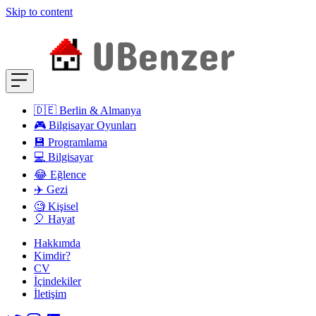
Skip to content
🇩🇪 Berlin & Almanya
🎮 Bilgisayar Oyunları
💾 Programlama
💻 Bilgisayar
😂 Eğlence
✈️ Gezi
🧐 Kişisel
🎈 Hayat
Hakkımda
Kimdir?
CV
İçindekiler
İletişim